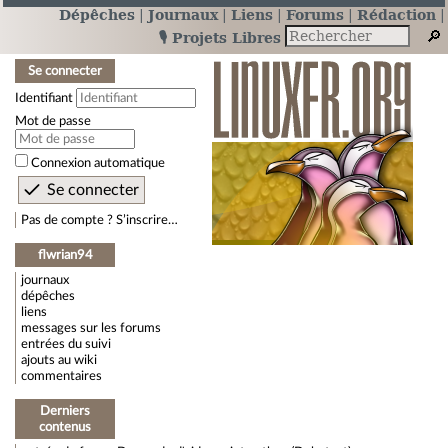
Dépêches
Journaux
Liens
Forums
Rédaction
🎙️ Projets Libres
Se connecter
Identifiant
Mot de passe
Connexion automatique
Pas de compte ? S’inscrire…
flwrian94
journaux
dépêches
liens
messages sur les forums
entrées du suivi
ajouts au wiki
commentaires
Derniers
contenus