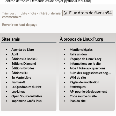
entrée de forum
Demande d'aide projet python (Debutant)
Flux Atom de flwrian94
Trier par :
date
note
intérêt
dernier
commentaire
Revenir en haut de page
Sites amis
À propos de LinuxFr.org
Agenda du Libre
Mentions légales
April
Faire un don
Éditions D-BookeR
L’équipe de LinuxFr.org
Éditions Diamond
Informations sur le site
Éditions Eyrolles
Aide / Foire aux questions
Éditions ENI
Suivi des suggestions et bogues
En Vente Libre
Wiki du site
Framasoft
Règles de modération
La Quadrature du Net
Statistiques
Lea-Linux
API pour le développement
Open Source Initiative
Code source du site
Imprimerie Grafik Plus
Plan du site