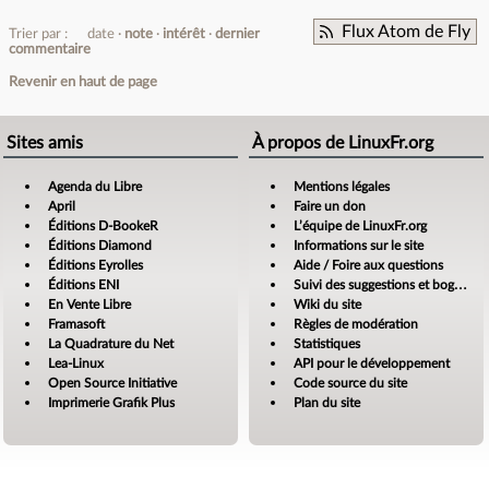
Flux Atom de Fly
Trier par :
date
note
intérêt
dernier
commentaire
Revenir en haut de page
Sites amis
À propos de LinuxFr.org
Agenda du Libre
Mentions légales
April
Faire un don
Éditions D-BookeR
L’équipe de LinuxFr.org
Éditions Diamond
Informations sur le site
Éditions Eyrolles
Aide / Foire aux questions
Éditions ENI
Suivi des suggestions et bogues
En Vente Libre
Wiki du site
Framasoft
Règles de modération
La Quadrature du Net
Statistiques
Lea-Linux
API pour le développement
Open Source Initiative
Code source du site
Imprimerie Grafik Plus
Plan du site