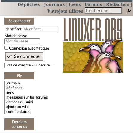
Dépêches
Journaux
Liens
Forums
Rédaction
🎙️ Projets Libres
Se connecter
Identifiant
Mot de passe
Connexion automatique
Pas de compte ? S’inscrire…
Fly
journaux
dépêches
liens
messages sur les forums
entrées du suivi
ajouts au wiki
commentaires
Derniers
contenus