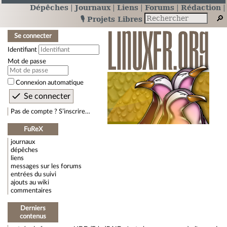
Dépêches
Journaux
Liens
Forums
Rédaction
🎙️ Projets Libres
Se connecter
Identifiant
Mot de passe
Connexion automatique
Pas de compte ? S’inscrire…
FuReX
journaux
dépêches
liens
messages sur les forums
entrées du suivi
ajouts au wiki
commentaires
Derniers
contenus