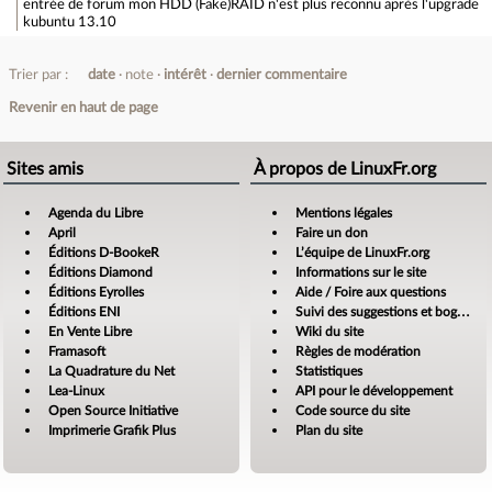
entrée de forum
mon HDD (Fake)RAID n'est plus reconnu après l'upgrade
kubuntu 13.10
Trier par :
date
note
intérêt
dernier commentaire
Revenir en haut de page
Sites amis
À propos de LinuxFr.org
Agenda du Libre
Mentions légales
April
Faire un don
Éditions D-BookeR
L’équipe de LinuxFr.org
Éditions Diamond
Informations sur le site
Éditions Eyrolles
Aide / Foire aux questions
Éditions ENI
Suivi des suggestions et bogues
En Vente Libre
Wiki du site
Framasoft
Règles de modération
La Quadrature du Net
Statistiques
Lea-Linux
API pour le développement
Open Source Initiative
Code source du site
Imprimerie Grafik Plus
Plan du site