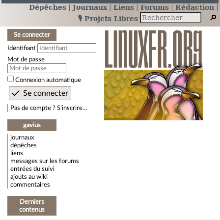
Dépêches
Journaux
Liens
Forums
Rédaction
🎙️ Projets Libres
Se connecter
Identifiant
Mot de passe
Connexion automatique
Pas de compte ? S’inscrire…
gavius
journaux
dépêches
liens
messages sur les forums
entrées du suivi
ajouts au wiki
commentaires
Derniers
contenus