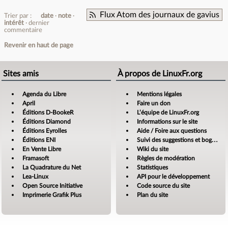
Flux Atom des journaux de gavius
Trier par :
date
note
intérêt
dernier
commentaire
Revenir en haut de page
Sites amis
À propos de LinuxFr.org
Agenda du Libre
Mentions légales
April
Faire un don
Éditions D-BookeR
L’équipe de LinuxFr.org
Éditions Diamond
Informations sur le site
Éditions Eyrolles
Aide / Foire aux questions
Éditions ENI
Suivi des suggestions et bogues
En Vente Libre
Wiki du site
Framasoft
Règles de modération
La Quadrature du Net
Statistiques
Lea-Linux
API pour le développement
Open Source Initiative
Code source du site
Imprimerie Grafik Plus
Plan du site