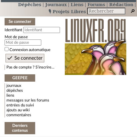
Dépêches
Journaux
Liens
Forums
Rédaction
🎙️ Projets Libres
Se connecter
Identifiant
Mot de passe
Connexion automatique
Pas de compte ? S’inscrire…
GEEPEE
journaux
dépêches
liens
messages sur les forums
entrées du suivi
ajouts au wiki
commentaires
Derniers
contenus