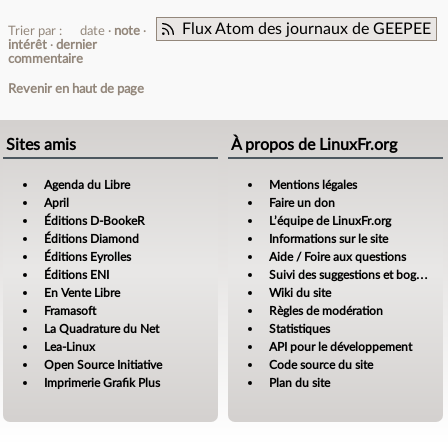
Flux Atom des journaux de GEEPEE
Trier par :
date
note
intérêt
dernier
commentaire
Revenir en haut de page
Sites amis
À propos de LinuxFr.org
Agenda du Libre
Mentions légales
April
Faire un don
Éditions D-BookeR
L’équipe de LinuxFr.org
Éditions Diamond
Informations sur le site
Éditions Eyrolles
Aide / Foire aux questions
Éditions ENI
Suivi des suggestions et bogues
En Vente Libre
Wiki du site
Framasoft
Règles de modération
La Quadrature du Net
Statistiques
Lea-Linux
API pour le développement
Open Source Initiative
Code source du site
Imprimerie Grafik Plus
Plan du site