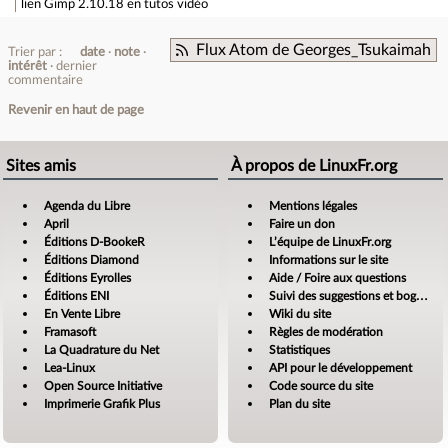
lien
Gimp 2.10.18 en tutos vidéo
Flux Atom de Georges_Tsukaimah
Trier par :
date
note
intérêt
dernier
commentaire
Revenir en haut de page
Sites amis
À propos de LinuxFr.org
Agenda du Libre
Mentions légales
April
Faire un don
Éditions D-BookeR
L’équipe de LinuxFr.org
Éditions Diamond
Informations sur le site
Éditions Eyrolles
Aide / Foire aux questions
Éditions ENI
Suivi des suggestions et bogues
En Vente Libre
Wiki du site
Framasoft
Règles de modération
La Quadrature du Net
Statistiques
Lea-Linux
API pour le développement
Open Source Initiative
Code source du site
Imprimerie Grafik Plus
Plan du site