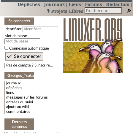
Dépêches
Journaux
Liens
Forums
Rédaction
🎙️ Projets Libres
Se connecter
Identifiant
Mot de passe
Connexion automatique
Pas de compte ? S’inscrire…
Georges_Tsukaimah
journaux
dépêches
liens
messages sur les forums
entrées du suivi
ajouts au wiki
commentaires
Derniers
contenus