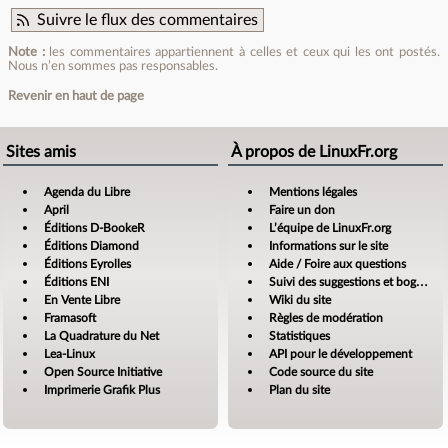
Suivre le flux des commentaires
Note :
les commentaires appartiennent à celles et ceux qui les ont postés.
Nous n’en sommes pas responsables.
Revenir en haut de page
Sites amis
À propos de LinuxFr.org
Agenda du Libre
Mentions légales
April
Faire un don
Éditions D-BookeR
L’équipe de LinuxFr.org
Éditions Diamond
Informations sur le site
Éditions Eyrolles
Aide / Foire aux questions
Éditions ENI
Suivi des suggestions et bogues
En Vente Libre
Wiki du site
Framasoft
Règles de modération
La Quadrature du Net
Statistiques
Lea-Linux
API pour le développement
Open Source Initiative
Code source du site
Imprimerie Grafik Plus
Plan du site