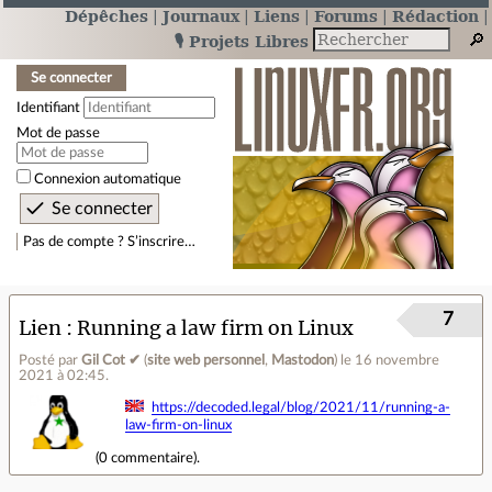
Dépêches
Journaux
Liens
Forums
Rédaction
🎙️ Projets Libres
Se connecter
Identifiant
Mot de passe
Connexion automatique
Pas de compte ? S’inscrire…
7
Lien
Running a law firm on Linux
Posté par
Gil Cot ✔
(
site web personnel
,
Mastodon
)
le 16 novembre
2021 à 02:45
.
https://decoded.legal/blog/2021/11/running-a-
law-firm-on-linux
(
0 commentaire
).