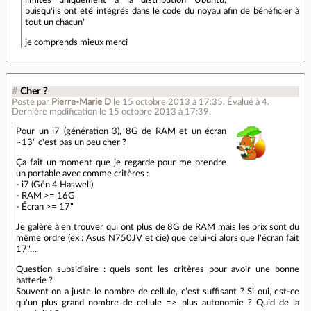
puisqu'ils ont été intégrés dans le code du noyau afin de bénéficier à
tout un chacun"
je comprends mieux merci
#
Cher ?
Posté par
Pierre-Marie D
le 15 octobre 2013 à 17:35
.
Évalué à
4
.
Dernière modification le 15 octobre 2013 à 17:39.
Pour un i7 (génération 3), 8G de RAM et un écran
~13" c'est pas un peu cher ?
Ça fait un moment que je regarde pour me prendre
un portable avec comme critères :
- i7 (Gén 4 Haswell)
- RAM >= 16G
- Écran >= 17"
Je galère à en trouver qui ont plus de 8G de RAM mais les prix sont du
même ordre (ex : Asus N750JV et cie) que celui-ci alors que l'écran fait
17"…
Question subsidiaire : quels sont les critères pour avoir une bonne
batterie ?
Souvent on a juste le nombre de cellule, c'est suffisant ? Si oui, est-ce
qu'un plus grand nombre de cellule => plus autonomie ? Quid de la