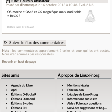
[^]
#
Re: Heureux utilisateur
Posté par
dinomasque
le 16 octobre 2013 à 10:48
.
Évalué à
2
.
OS moche = OS/2 et OS magnifique mais inutilisable
= BeOS ?
BeOS le faisait il y a 20 ans !
Suivre le flux des commentaires
Note :
les commentaires appartiennent à celles et ceux qui les ont postés.
Nous n’en sommes pas responsables.
Revenir en haut de page
Sites amis
À propos de LinuxFr.org
Agenda du Libre
Mentions légales
April
Faire un don
Éditions D-BookeR
L’équipe de LinuxFr.org
Éditions Diamond
Informations sur le site
Éditions Eyrolles
Aide / Foire aux questions
Éditions ENI
Suivi des suggestions et bogues