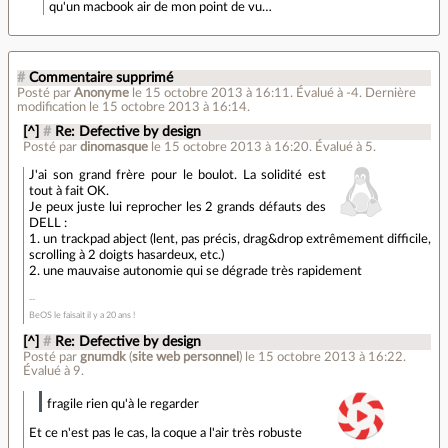
qu'un macbook air de mon point de vu…
#
Commentaire supprimé
Posté par
Anonyme
le 15 octobre 2013 à 16:11
.
Évalué à
-4
.
Dernière
modification le 15 octobre 2013 à 16:14.
[^]
#
Re: Defective by design
Posté par
dinomasque
le 15 octobre 2013 à 16:20
.
Évalué à
5
.
J'ai son grand frère pour le boulot. La solidité est
tout à fait OK.
Je peux juste lui reprocher les 2 grands défauts des
DELL :
1. un trackpad abject (lent, pas précis, drag&drop extrêmement difficile,
scrolling à 2 doigts hasardeux, etc.)
2. une mauvaise autonomie qui se dégrade très rapidement
BeOS le faisait il y a 20 ans !
[^]
#
Re: Defective by design
Posté par
gnumdk
(
site web personnel
)
le 15 octobre 2013 à 16:22
.
Évalué à
9
.
fragile rien qu'à le regarder
Et ce n'est pas le cas, la coque a l'air très robuste