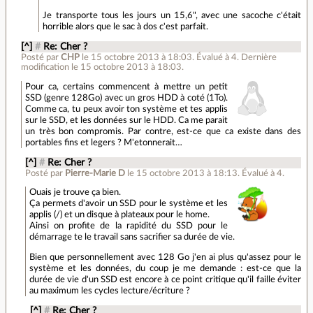
Je transporte tous les jours un 15,6", avec une sacoche c'était
horrible alors que le sac à dos c'est parfait.
[^]
#
Re: Cher ?
Posté par
CHP
le 15 octobre 2013 à 18:03
.
Évalué à
4
.
Dernière
modification le 15 octobre 2013 à 18:03.
Pour ca, certains commencent à mettre un petit
SSD (genre 128Go) avec un gros HDD à coté (1To).
Comme ca, tu peux avoir ton système et tes applis
sur le SSD, et les données sur le HDD. Ca me parait
un très bon compromis. Par contre, est-ce que ca existe dans des
portables fins et legers ? M'etonnerait…
[^]
#
Re: Cher ?
Posté par
Pierre-Marie D
le 15 octobre 2013 à 18:13
.
Évalué à
4
.
Ouais je trouve ça bien.
Ça permets d'avoir un SSD pour le système et les
applis (/) et un disque à plateaux pour le home.
Ainsi on profite de la rapidité du SSD pour le
démarrage te le travail sans sacrifier sa durée de vie.
Bien que personnellement avec 128 Go j'en ai plus qu'assez pour le
système et les données, du coup je me demande : est-ce que la
durée de vie d'un SSD est encore à ce point critique qu'il faille éviter
au maximum les cycles lecture/écriture ?
[^]
#
Re: Cher ?