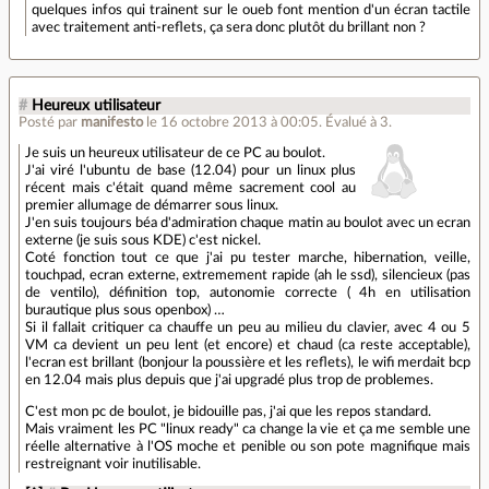
quelques infos qui trainent sur le oueb font mention d'un écran tactile
avec traitement anti-reflets, ça sera donc plutôt du brillant non ?
#
Heureux utilisateur
Posté par
manifesto
le 16 octobre 2013 à 00:05
.
Évalué à
3
.
Je suis un heureux utilisateur de ce PC au boulot.
J'ai viré l'ubuntu de base (12.04) pour un linux plus
récent mais c'était quand même sacrement cool au
premier allumage de démarrer sous linux.
J'en suis toujours béa d'admiration chaque matin au boulot avec un ecran
externe (je suis sous KDE) c'est nickel.
Coté fonction tout ce que j'ai pu tester marche, hibernation, veille,
touchpad, ecran externe, extremement rapide (ah le ssd), silencieux (pas
de ventilo), définition top, autonomie correcte ( 4h en utilisation
burautique plus sous openbox) …
Si il fallait critiquer ca chauffe un peu au milieu du clavier, avec 4 ou 5
VM ca devient un peu lent (et encore) et chaud (ca reste acceptable),
l'ecran est brillant (bonjour la poussière et les reflets), le wifi merdait bcp
en 12.04 mais plus depuis que j'ai upgradé plus trop de problemes.
C'est mon pc de boulot, je bidouille pas, j'ai que les repos standard.
Mais vraiment les PC "linux ready" ca change la vie et ça me semble une
réelle alternative à l'OS moche et penible ou son pote magnifique mais
restreignant voir inutilisable.