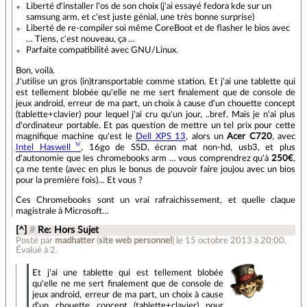
Liberté d'installer l'os de son choix (j'ai essayé fedora kde sur un
samsung arm, et c'est juste génial, une très bonne surprise)
Liberté de re-compiler soi même CoreBoot et de flasher le bios avec
… Tiens, c'est nouveau, ça …
Parfaite compatibilité avec GNU/Linux.
Bon, voilà.
J'utilise un gros (in)transportable comme station. Et j'ai une tablette qui
est tellement blobée qu'elle ne me sert finalement que de console de
jeux android, erreur de ma part, un choix à cause d'un chouette concept
(tablette+clavier) pour lequel j'ai cru qu'un jour, ..bref. Mais je n'ai plus
d'ordinateur portable. Et pas question de mettre un tel prix pour cette
magnifique machine qu'est le
Dell XPS 13
, alors un
Acer C720
, avec
Intel Haswell
, 16go de SSD, écran mat non-hd, usb3, et plus
d'autonomie que les chromebooks arm … vous comprendrez qu'à
250€
,
ça me tente (avec en plus le bonus de pouvoir faire joujou avec un bios
pour la première fois)… Et vous ?
Ces Chromebooks sont un vrai rafraichissement, et quelle claque
magistrale à Microsoft…
[^]
#
Re: Hors Sujet
Posté par
madhatter
(
site web personnel
)
le 15 octobre 2013 à 20:00
.
Évalué à
2
.
Et j'ai une tablette qui est tellement blobée
qu'elle ne me sert finalement que de console de
jeux android, erreur de ma part, un choix à cause
d'un chouette concept (tablette+clavier) pour