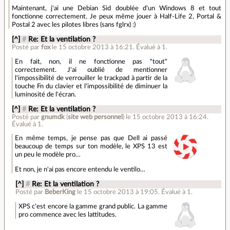
Maintenant, j'ai une Debian Sid doublée d'un Windows 8 et tout
fonctionne correctement. Je peux même jouer à Half-Life 2, Portal &
Postal 2 avec les pilotes libres (sans fglrx) :)
[^]
#
Re: Et la ventilation ?
Posté par
fox
le 15 octobre 2013 à 16:21
.
Évalué à
1
.
En fait, non, il ne fonctionne pas "tout"
correctement. J'ai oublié de mentionner
l'impossibilité de verrouiller le trackpad à partir de la
touche Fn du clavier et l'impossibilité de diminuer la
luminosité de l'écran.
[^]
#
Re: Et la ventilation ?
Posté par
gnumdk
(
site web personnel
)
le 15 octobre 2013 à 16:24
.
Évalué à
1
.
En même temps, je pense pas que Dell ai passé
beaucoup de temps sur ton modèle, le XPS 13 est
un peu le modèle pro…
Et non, je n'ai pas encore entendu le ventilo…
[^]
#
Re: Et la ventilation ?
Posté par
BeberKing
le 15 octobre 2013 à 19:05
.
Évalué à
1
.
XPS c'est encore la gamme grand public. La gamme
pro commence avec les lattitudes.