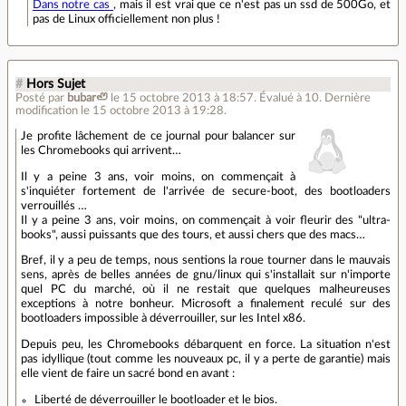
Dans notre cas
, mais il est vrai que ce n'est pas un ssd de 500Go, et
pas de Linux officiellement non plus !
#
Hors Sujet
Posté par
bubar🦥
le 15 octobre 2013 à 18:57
.
Évalué à
10
.
Dernière
modification le 15 octobre 2013 à 19:28.
Je profite lâchement de ce journal pour balancer sur
les Chromebooks qui arrivent…
Il y a peine 3 ans, voir moins, on commençait à
s'inquiéter fortement de l'arrivée de secure-boot, des bootloaders
verrouillés …
Il y a peine 3 ans, voir moins, on commençait à voir fleurir des "ultra-
books", aussi puissants que des tours, et aussi chers que des macs…
Bref, il y a peu de temps, nous sentions la roue tourner dans le mauvais
sens, après de belles années de gnu/linux qui s'installait sur n'importe
quel PC du marché, où il ne restait que quelques malheureuses
exceptions à notre bonheur. Microsoft a finalement reculé sur des
bootloaders impossible à déverrouiller, sur les Intel x86.
Depuis peu, les Chromebooks débarquent en force. La situation n'est
pas idyllique (tout comme les nouveaux pc, il y a perte de garantie) mais
elle vient de faire un sacré bond en avant :
Liberté de déverrouiller le bootloader et le bios.