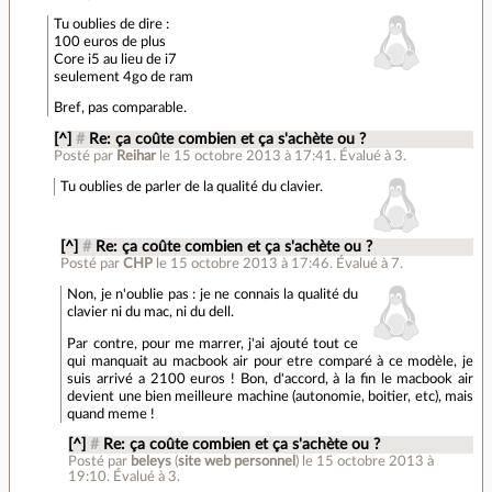
Tu oublies de dire :
100 euros de plus
Core i5 au lieu de i7
seulement 4go de ram
Bref, pas comparable.
[^]
#
Re: ça coûte combien et ça s'achète ou ?
Posté par
Reihar
le 15 octobre 2013 à 17:41
.
Évalué à
3
.
Tu oublies de parler de la qualité du clavier.
[^]
#
Re: ça coûte combien et ça s'achète ou ?
Posté par
CHP
le 15 octobre 2013 à 17:46
.
Évalué à
7
.
Non, je n'oublie pas : je ne connais la qualité du
clavier ni du mac, ni du dell.
Par contre, pour me marrer, j'ai ajouté tout ce
qui manquait au macbook air pour etre comparé à ce modèle, je
suis arrivé a 2100 euros ! Bon, d'accord, à la fin le macbook air
devient une bien meilleure machine (autonomie, boitier, etc), mais
quand meme !
[^]
#
Re: ça coûte combien et ça s'achète ou ?
Posté par
beleys
(
site web personnel
)
le 15 octobre 2013 à
19:10
.
Évalué à
3
.