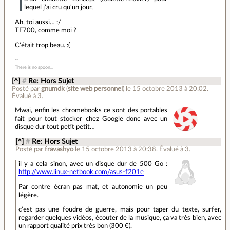
lequel j'ai cru qu'un jour,
Ah, toi aussi… :/
TF700, comme moi ?
C'était trop beau. :(
There is no spoon...
[^]
#
Re: Hors Sujet
Posté par
gnumdk
(
site web personnel
)
le 15 octobre 2013 à 20:02
.
Évalué à
3
.
Mwai, enfin les chromebooks ce sont des portables
fait pour tout stocker chez Google donc avec un
disque dur tout petit petit…
[^]
#
Re: Hors Sujet
Posté par
fravashyo
le 15 octobre 2013 à 20:38
.
Évalué à
3
.
il y a cela sinon, avec un disque dur de 500 Go :
http://www.linux-netbook.com/asus-f201e
Par contre écran pas mat, et autonomie un peu
légère.
c'est pas une foudre de guerre, mais pour taper du texte, surfer,
regarder quelques vidéos, écouter de la musique, ça va très bien, avec
un rapport qualité prix très bon (300 €).