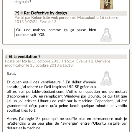
pingouin ?
[^]
#
Re: Defective by design
Posté par
Kekun
(
site web personnel
,
Mastodon
)
le 16 octobre
2013 à 07:24
.
Évalué à
3
.
Ou une maison, comme ça ça passe bien
quelque soit l'OS.
#
Et la ventilation ?
Posté par
fox
le 15 octobre 2013 à 16:14
.
Évalué à
2
.
Dernière
modification le 15 octobre 2013 à 16:18.
Salut,
Et qu'en est-il des ventilateurs ? En début d'année
scolaire, j'ai acheté un Dell Inspiron 15R SE grâce aux
offres sur portable-etudiant.com. L'offre en question me permettait
d'économiser 50€ en remplaçant Windows par Ubuntu, ce qui fait que
j'ai un joli sticker Ubuntu de collé sur la machine. Cependant, j'ai été
grandement déçu parce qu'à peine lancé quelque minute, le ventilo
soufflait très fort.
Après, j'ai réglé i8k pour qu'il ne souffle plus en permanence mais je
m'attendais à un peu plus de "synergie" entre l'Ubuntu installé par
défaut et la machine.