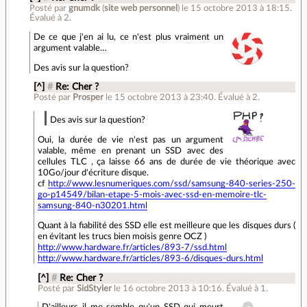
Posté par
gnumdk
(
site web personnel
)
le 15 octobre 2013 à 18:15
.
Évalué à
2
.
De ce que j'en ai lu, ce n'est plus vraiment un
argument valable…
Des avis sur la question?
[^]
#
Re: Cher ?
Posté par
Prosper
le 15 octobre 2013 à 23:40
.
Évalué à
2
.
Des avis sur la question?
Oui, la durée de vie n'est pas un argument
valable, même en prenant un SSD avec des
cellules TLC , ça laisse 66 ans de durée de vie théorique avec
10Go/jour d'écriture disque.
cf
http://www.lesnumeriques.com/ssd/samsung-840-series-250-
go-p14549/bilan-etape-5-mois-avec-ssd-en-memoire-tlc-
samsung-840-n30201.html
Quant à la fiabilité des SSD elle est meilleure que les disques durs (
en évitant les trucs bien moisis genre OCZ )
http://www.hardware.fr/articles/893-7/ssd.html
http://www.hardware.fr/articles/893-6/disques-durs.html
[^]
#
Re: Cher ?
Posté par
SidStyler
le 16 octobre 2013 à 10:16
.
Évalué à
1
.