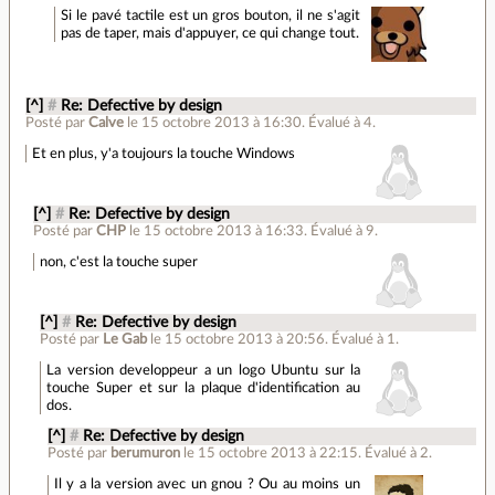
Si le pavé tactile est un gros bouton, il ne s'agit
pas de taper, mais d'appuyer, ce qui change tout.
[^]
#
Re: Defective by design
Posté par
Calve
le 15 octobre 2013 à 16:30
.
Évalué à
4
.
Et en plus, y'a toujours la touche Windows
[^]
#
Re: Defective by design
Posté par
CHP
le 15 octobre 2013 à 16:33
.
Évalué à
9
.
non, c'est la touche super
[^]
#
Re: Defective by design
Posté par
Le Gab
le 15 octobre 2013 à 20:56
.
Évalué à
1
.
La version developpeur a un logo Ubuntu sur la
touche Super et sur la plaque d'identification au
dos.
[^]
#
Re: Defective by design
Posté par
berumuron
le 15 octobre 2013 à 22:15
.
Évalué à
2
.
Il y a la version avec un gnou ? Ou au moins un