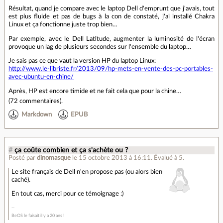
Résultat, quand je compare avec le laptop Dell d'emprunt que j'avais, tout
est plus fluide et pas de bugs à la con de constaté, j'ai installé Chakra
Linux et ça fonctionne juste trop bien…
Par exemple, avec le Dell Latitude, augmenter la luminosité de l'écran
provoque un lag de plusieurs secondes sur l'ensemble du laptop…
Je sais pas ce que vaut la version HP du laptop Linux:
http://www.le-libriste.fr/2013/09/hp-mets-en-vente-des-pc-portables-
avec-ubuntu-en-chine/
Après, HP est encore timide et ne fait cela que pour la chine…
(
72 commentaires
).
Markdown
EPUB
#
ça coûte combien et ça s'achète ou ?
Posté par
dinomasque
le 15 octobre 2013 à 16:11
.
Évalué à
5
.
Le site français de Dell n'en propose pas (ou alors bien
caché).
En tout cas, merci pour ce témoignage :)
BeOS le faisait il y a 20 ans !