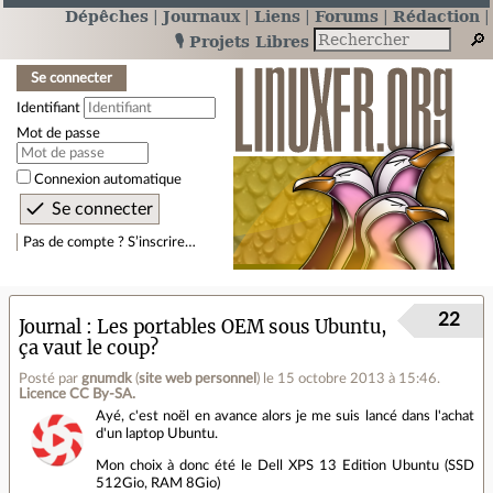
Dépêches
Journaux
Liens
Forums
Rédaction
🎙️ Projets Libres
Se connecter
Identifiant
Mot de passe
Connexion automatique
Pas de compte ? S’inscrire…
22
Journal
Les portables OEM sous Ubuntu,
ça vaut le coup?
Posté par
gnumdk
(
site web personnel
)
le 15 octobre 2013 à 15:46
.
Licence CC By‑SA.
Ayé, c'est noël en avance alors je me suis lancé dans l'achat
d'un laptop Ubuntu.
Mon choix à donc été le Dell XPS 13 Edition Ubuntu (SSD
512Gio, RAM 8Gio)