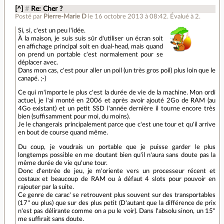
[^]
#
Re: Cher ?
Posté par
Pierre-Marie D
le 16 octobre 2013 à 08:42
.
Évalué à
2
.
Si, si, c'est un peu l'idée.
À la maison, je suis suis sûr d'utiliser un écran soit
en affichage principal soit en dual-head, mais quand
on prend un portable c'est normalement pour se
déplacer avec.
Dans mon cas, c'est pour aller un poil (un très gros poil) plus loin que le
canapé. ;-)
Ce qui m'importe le plus c'est la durée de vie de la machine. Mon ordi
actuel, je l'ai monté en 2006 et après avoir ajouté 2Go de RAM (au
4Go existant) et un petit SSD l'année dernière il tourne encore très
bien (suffisamment pour moi, du moins).
Je le changerais principalement parce que c'est une tour et qu'il arrive
en bout de course quand même.
Du coup, je voudrais un portable que je puisse garder le plus
longtemps possible en me doutant bien qu'il n'aura sans doute pas la
même durée de vie qu'une tour.
Donc d'entrée de jeu, je m'oriente vers un processeur récent et
costaux et beaucoup de RAM ou à défaut 4 slots pour pouvoir en
rajouter par la suite.
Ce genre de carac' se retrouvent plus souvent sur des transportables
(17" ou plus) que sur des plus petit (D'autant que la différence de prix
n'est pas délirante comme on a pu le voir). Dans l'absolu sinon, un 15"
me suffirait sans doute.