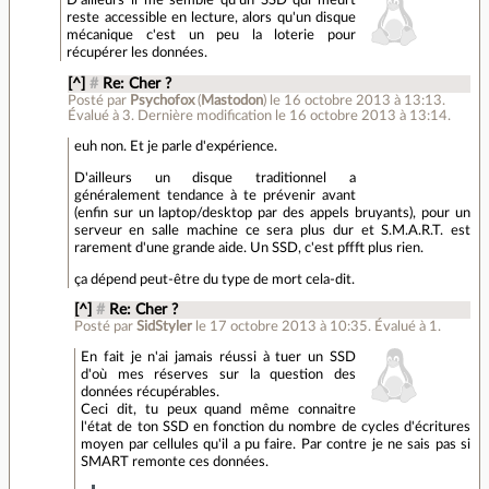
D'ailleurs il me semble qu'un SSD qui meurt
reste accessible en lecture, alors qu'un disque
mécanique c'est un peu la loterie pour
récupérer les données.
[^]
#
Re: Cher ?
Posté par
Psychofox
(
Mastodon
)
le 16 octobre 2013 à 13:13
.
Évalué à
3
.
Dernière modification le 16 octobre 2013 à 13:14.
euh non. Et je parle d'expérience.
D'ailleurs un disque traditionnel a
généralement tendance à te prévenir avant
(enfin sur un laptop/desktop par des appels bruyants), pour un
serveur en salle machine ce sera plus dur et S.M.A.R.T. est
rarement d'une grande aide. Un SSD, c'est pffft plus rien.
ça dépend peut-être du type de mort cela-dit.
[^]
#
Re: Cher ?
Posté par
SidStyler
le 17 octobre 2013 à 10:35
.
Évalué à
1
.
En fait je n'ai jamais réussi à tuer un SSD
d'où mes réserves sur la question des
données récupérables.
Ceci dit, tu peux quand même connaitre
l'état de ton SSD en fonction du nombre de cycles d'écritures
moyen par cellules qu'il a pu faire. Par contre je ne sais pas si
SMART remonte ces données.