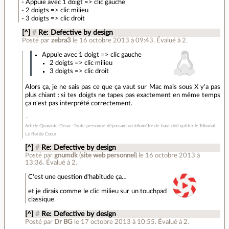
- Appuie avec 1 doigt => clic gauche
- 2 doigts => clic milieu
- 3 doigts => clic droit
[^]
#
Re: Defective by design
Posté par
zebra3
le 16 octobre 2013 à 09:43
.
Évalué à
2
.
Appuie avec 1 doigt => clic gauche
2 doigts => clic milieu
3 doigts => clic droit
Alors ça, je ne sais pas ce que ça vaut sur Mac mais sous X y'a pas
plus chiant : si tes doigts ne tapes pas exactement en même temps
ça n'est pas interprété correctement.
Article Quarante-Deux : Toute personne dépassant un kilomètre de haut doit quitter le Tribunal. --
Le Roi de Cœur
[^]
#
Re: Defective by design
Posté par
gnumdk
(
site web personnel
)
le 16 octobre 2013 à
13:36
.
Évalué à
2
.
C'est une question d'habitude ça…
et je dirais comme le clic milieu sur un touchpad
classique
[^]
#
Re: Defective by design
Posté par
Dr BG
le 17 octobre 2013 à 10:55
.
Évalué à
2
.