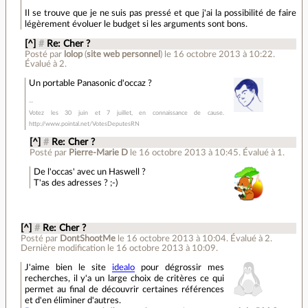
Il se trouve que je ne suis pas pressé et que j'ai la possibilité de faire
légèrement évoluer le budget si les arguments sont bons.
[^]
#
Re: Cher ?
Posté par
lolop
(
site web personnel
)
le 16 octobre 2013 à 10:22
.
Évalué à
2
.
Un portable Panasonic d'occaz ?
Votez les 30 juin et 7 juillet, en connaissance de cause.
http://www.pointal.net/VotesDeputesRN
[^]
#
Re: Cher ?
Posté par
Pierre-Marie D
le 16 octobre 2013 à 10:45
.
Évalué à
1
.
De l'occas' avec un Haswell ?
T'as des adresses ? ;-)
[^]
#
Re: Cher ?
Posté par
DontShootMe
le 16 octobre 2013 à 10:04
.
Évalué à
2
.
Dernière modification le 16 octobre 2013 à 10:09.
J'aime bien le site
idealo
pour dégrossir mes
recherches, il y'a un large choix de critères ce qui
permet au final de découvrir certaines références
et d'en éliminer d'autres.