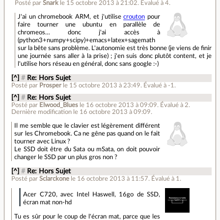
Posté par
Snark
le 15 octobre 2013 à 21:02
.
Évalué à
4
.
J'ai un chromebook ARM, et j'utilise
crouton
pour
faire tourner une ubuntu en parallèle de
chromeos… donc j'ai accès à
(python3+numpy+scipy)+emacs+latex+sagemath
sur la bête sans problème. L'autonomie est très bonne (je viens de finir
une journée sans aller à la prise) ; j'en suis donc plutôt content, et je
l'utilise hors réseau en général, donc sans google :-)
[^]
#
Re: Hors Sujet
Posté par
Prosper
le 15 octobre 2013 à 23:49
.
Évalué à
-1
.
[^]
#
Re: Hors Sujet
Posté par
Elwood_Blues
le 16 octobre 2013 à 09:09
.
Évalué à
2
.
Dernière modification le 16 octobre 2013 à 09:09.
Il me semble que le clavier est légèrement différent
sur les Chromebook. Ca ne gêne pas quand on le fait
tourner avec Linux ?
Le SSD doit être du Sata ou mSata, on doit pouvoir
changer le SSD par un plus gros non ?
[^]
#
Re: Hors Sujet
Posté par
Sclarckone
le 16 octobre 2013 à 11:57
.
Évalué à
1
.
Acer C720, avec Intel Haswell, 16go de SSD,
écran mat non-hd
Tu es sûr pour le coup de l'écran mat, parce que les