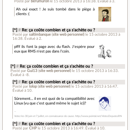
Posté par
berumuron
le 15 octobre 2013 à 16:38
.
Évalué à
3
.
Ah oui exact ! Je suis tombé dans le piège à
clients :(
[^]
#
Re: ça coûte combien et ça s'achète ou ?
Posté par
saltimbanque
(
site web personnel
)
le 15 octobre 2013 à
16:38
.
Évalué à
2
.
pfff ils font la page avec du flash. J'espère pour
eux que RMS n'est pas dans l'coin.
[^]
#
Re: ça coûte combien et ça s'achète ou ?
Posté par
Gui13
(
site web personnel
)
le 15 octobre 2013 à 16:33
.
Évalué à
-8
.
[^]
#
Re: ça coûte combien et ça s'achète ou ?
Posté par
lolop
(
site web personnel
)
le 15 octobre 2013 à 16:47
.
Évalué à
10
.
Sûrement… il en est quoi de la compatibilité avec
Linux (vu que c'est quand même le sujet ici)?
Votez les 30 juin et 7 juillet, en connaissance de cause. http://www.pointal.net/VotesDeputesRN
[^]
#
Re: ça coûte combien et ça s'achète ou ?
Posté par
CHP
le 15 octobre 2013 à 16:49
.
Évalué à
10
.