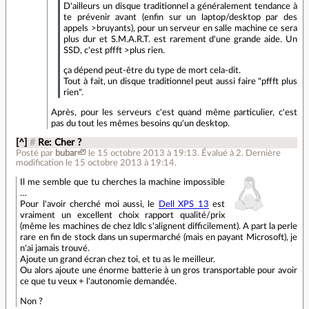
D'ailleurs un disque traditionnel a généralement tendance à
te prévenir avant (enfin sur un laptop/desktop par des
appels >bruyants), pour un serveur en salle machine ce sera
plus dur et S.M.A.R.T. est rarement d'une grande aide. Un
SSD, c'est pffft >plus rien.
ça dépend peut-être du type de mort cela-dit.
Tout à fait, un disque traditionnel peut aussi faire "pffft plus
rien".
Après, pour les serveurs c'est quand même particulier, c'est
pas du tout les mêmes besoins qu'un desktop.
[^]
#
Re: Cher ?
Posté par
bubar🦥
le 15 octobre 2013 à 19:13
.
Évalué à
2
.
Dernière
modification le 15 octobre 2013 à 19:14.
Il me semble que tu cherches la machine impossible
…
Pour l'avoir cherché moi aussi, le
Dell XPS 13
est
vraiment un excellent choix rapport qualité/prix
(même les machines de chez ldlc s'alignent difficilement). A part la perle
rare en fin de stock dans un supermarché (mais en payant Microsoft), je
n'ai jamais trouvé.
Ajoute un grand écran chez toi, et tu as le meilleur.
Ou alors ajoute une énorme batterie à un gros transportable pour avoir
ce que tu veux + l'autonomie demandée.
Non ?