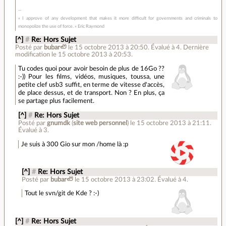
« I approve of any development that makes it more difficult for governments and criminals to
monopolize the use of force. » Eric Raymond
[^]
#
Re: Hors Sujet
Posté par
bubar🦥
le 15 octobre 2013 à 20:50
.
Évalué à
4
.
Dernière
modification le 15 octobre 2013 à 20:53.
Tu codes quoi pour avoir besoin de plus de 16Go ??
:-)) Pour les films, vidéos, musiques, toussa, une
petite clef usb3 suffit, en terme de vitesse d'accès,
de place dessus, et de transport. Non ? En plus, ça
se partage plus facilement.
[^]
#
Re: Hors Sujet
Posté par
gnumdk
(
site web personnel
)
le 15 octobre 2013 à 21:11
.
Évalué à
3
.
Je suis à 300 Gio sur mon /home là :p
[^]
#
Re: Hors Sujet
Posté par
bubar🦥
le 15 octobre 2013 à 23:02
.
Évalué à
4
.
Tout le svn/git de Kde ? :-)
[^]
#
Re: Hors Sujet