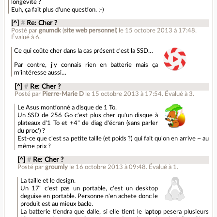
longévité ?
Euh, ça fait plus d'une question. ;-)
[^]
#
Re: Cher ?
Posté par
gnumdk
(
site web personnel
)
le 15 octobre 2013 à 17:48
.
Évalué à
6
.
Ce qui coûte cher dans la cas présent c'est la SSD…
Par contre, j'y connais rien en batterie mais ça
m’intéresse aussi…
[^]
#
Re: Cher ?
Posté par
Pierre-Marie D
le 15 octobre 2013 à 17:54
.
Évalué à
3
.
Le Asus montionné a disque de 1 To.
Un SSD de 256 Go c'est plus cher qu'un disque à
plateaux d'1 To et +4" de diag d'écran (sans parler
du proc') ?
Est-ce que c'est sa petite taille (et poids ?) qui fait qu'on en arrive ~ au
même prix ?
[^]
#
Re: Cher ?
Posté par
groumly
le 16 octobre 2013 à 09:48
.
Évalué à
1
.
La taille et le design.
Un 17" c'est pas un portable, c'est un desktop
deguise en portable. Personne n'en achete donc le
produit est au mieux bacle.
La batterie tiendra que dalle, si elle tient le laptop pesera plusieurs