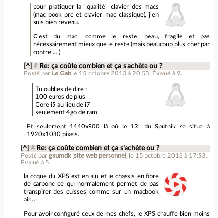
pour pratiquer la "qualité" clavier des macs
(mac book pro et clavier mac classique), j'en
suis bien revenu.
C'est du mac, comme le reste, beau, fragile et pas
nécessairement mieux que le reste (mais beaucoup plus cher par
contre … )
[^]
#
Re: ça coûte combien et ça s'achète ou ?
Posté par
Le Gab
le 15 octobre 2013 à 20:53
.
Évalué à
9
.
Tu oublies de dire :
100 euros de plus
Core i5 au lieu de i7
seulement 4go de ram
Et seulement 1440x900 là où le 13" du Sputnik se situe à
1920x1080 pixels.
[^]
#
Re: ça coûte combien et ça s'achète ou ?
Posté par
gnumdk
(
site web personnel
)
le 15 octobre 2013 à 17:53
.
Évalué à
5
.
la coque du XPS est en alu et le chassis en fibre
de carbone ce qui normalement permet de pas
transpirer des cuisses comme sur un macbook
air…
Pour avoir configuré ceux de mes chefs, le XPS chauffe bien moins