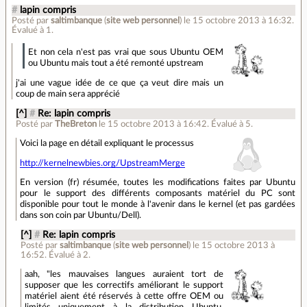
#
lapin compris
Posté par
saltimbanque
(
site web personnel
)
le 15 octobre 2013 à 16:32
.
Évalué à
1
.
Et non cela n'est pas vrai que sous Ubuntu OEM
ou Ubuntu mais tout a été remonté upstream
j'ai une vague idée de ce que ça veut dire mais un
coup de main sera apprécié
[^]
#
Re: lapin compris
Posté par
TheBreton
le 15 octobre 2013 à 16:42
.
Évalué à
5
.
Voici la page en détail expliquant le processus
http://kernelnewbies.org/UpstreamMerge
En version (fr) résumée, toutes les modifications faites par Ubuntu
pour le support des différents composants matériel du PC sont
disponible pour tout le monde à l'avenir dans le kernel (et pas gardées
dans son coin par Ubuntu/Dell).
[^]
#
Re: lapin compris
Posté par
saltimbanque
(
site web personnel
)
le 15 octobre 2013 à
16:52
.
Évalué à
2
.
aah, "les mauvaises langues auraient tort de
supposer que les correctifs améliorant le support
matériel aient été réservés à cette offre OEM ou
limités uniquement à la distribution Ubuntu,