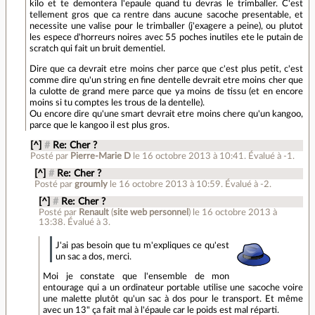
kilo et te demontera l'epaule quand tu devras le trimballer. C'est
tellement gros que ca rentre dans aucune sacoche presentable, et
necessite une valise pour le trimballer (j'exagere a peine), ou plutot
les espece d'horreurs noires avec 55 poches inutiles ete le putain de
scratch qui fait un bruit dementiel.
Dire que ca devrait etre moins cher parce que c'est plus petit, c'est
comme dire qu'un string en fine dentelle devrait etre moins cher que
la culotte de grand mere parce que ya moins de tissu (et en encore
moins si tu comptes les trous de la dentelle).
Ou encore dire qu'une smart devrait etre moins chere qu'un kangoo,
parce que le kangoo il est plus gros.
[^]
#
Re: Cher ?
Posté par
Pierre-Marie D
le 16 octobre 2013 à 10:41
.
Évalué à
-1
.
[^]
#
Re: Cher ?
Posté par
groumly
le 16 octobre 2013 à 10:59
.
Évalué à
-2
.
[^]
#
Re: Cher ?
Posté par
Renault
(
site web personnel
)
le 16 octobre 2013 à
13:38
.
Évalué à
3
.
J'ai pas besoin que tu m'expliques ce qu'est
un sac a dos, merci.
Moi je constate que l'ensemble de mon
entourage qui a un ordinateur portable utilise une sacoche voire
une malette plutôt qu'un sac à dos pour le transport. Et même
avec un 13" ça fait mal à l'épaule car le poids est mal réparti.