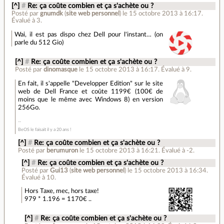
[^]
#
Re: ça coûte combien et ça s'achète ou ?
Posté par
gnumdk
(
site web personnel
)
le 15 octobre 2013 à 16:17
.
Évalué à
3
.
Wai, il est pas dispo chez Dell pour l'instant… (on
parle du 512 Gio)
[^]
#
Re: ça coûte combien et ça s'achète ou ?
Posté par
dinomasque
le 15 octobre 2013 à 16:17
.
Évalué à
9
.
En fait, il s'appelle "Developper Edition" sur le site
web de Dell France et coûte 1199€ (100€ de
moins que le même avec Windows 8) en version
256Go.
BeOS le faisait il y a 20 ans !
[^]
#
Re: ça coûte combien et ça s'achète ou ?
Posté par
berumuron
le 15 octobre 2013 à 16:21
.
Évalué à
-2
.
[^]
#
Re: ça coûte combien et ça s'achète ou ?
Posté par
Gui13
(
site web personnel
)
le 15 octobre 2013 à 16:34
.
Évalué à
10
.
Hors Taxe, mec, hors taxe!
979 * 1.196 = 1170€ ..
[^]
#
Re: ça coûte combien et ça s'achète ou ?