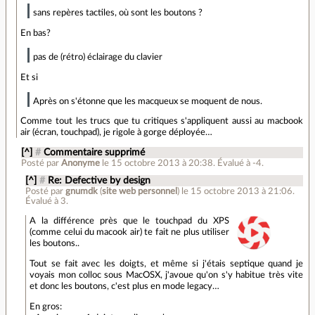
sans repères tactiles, où sont les boutons ?
En bas?
pas de (rétro) éclairage du clavier
Et si
Après on s'étonne que les macqueux se moquent de nous.
Comme tout les trucs que tu critiques s'appliquent aussi au macbook
air (écran, touchpad), je rigole à gorge déployée…
[^]
#
Commentaire supprimé
Posté par
Anonyme
le 15 octobre 2013 à 20:38
.
Évalué à
-4
.
[^]
#
Re: Defective by design
Posté par
gnumdk
(
site web personnel
)
le 15 octobre 2013 à 21:06
.
Évalué à
3
.
A la différence près que le touchpad du XPS
(comme celui du macook air) te fait ne plus utiliser
les boutons..
Tout se fait avec les doigts, et même si j'étais septique quand je
voyais mon colloc sous MacOSX, j'avoue qu'on s'y habitue très vite
et donc les boutons, c'est plus en mode legacy…
En gros: