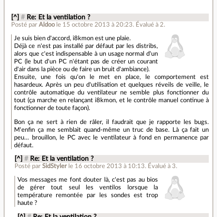
[^]
#
Re: Et la ventilation ?
Posté par
Aldoo
le 15 octobre 2013 à 20:23
.
Évalué à
2
.
Je suis bien d'accord, i8kmon est une plaie.
Déjà ce n'est pas installé par défaut par les distribs,
alors que c'est indispensable à un usage normal d'un
PC (le but d'un PC n'étant pas de créer un courant
d'air dans la pièce ou de faire un bruit d'ambiance).
Ensuite, une fois qu'on le met en place, le comportement est
hasardeux. Après un peu d'utilisation et quelques réveils de veille, le
contrôle automatique du ventilateur ne semble plus fonctionner du
tout (ça marche en relançant i8kmon, et le contrôle manuel continue à
fonctionner de toute façon).
Bon ça ne sert à rien de râler, il faudrait que je rapporte les bugs.
M'enfin ça me semblait quand-même un truc de base. Là ça fait un
peu… brouillon, le PC avec le ventilateur à fond en permanence par
défaut.
[^]
#
Re: Et la ventilation ?
Posté par
SidStyler
le 16 octobre 2013 à 10:13
.
Évalué à
3
.
Vos messages me font douter là, c'est pas au bios
de gérer tout seul les ventilos lorsque la
température remontée par les sondes est trop
haute ?
[^]
#
Re: Et la ventilation ?