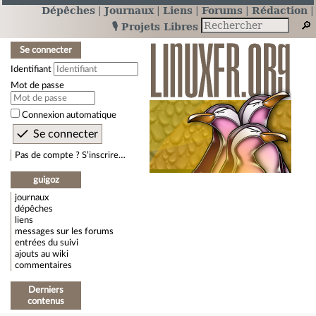
Dépêches
Journaux
Liens
Forums
Rédaction
🎙️ Projets Libres
Se connecter
Identifiant
Mot de passe
Connexion automatique
Pas de compte ? S’inscrire…
guigoz
journaux
dépêches
liens
messages sur les forums
entrées du suivi
ajouts au wiki
commentaires
Derniers
contenus