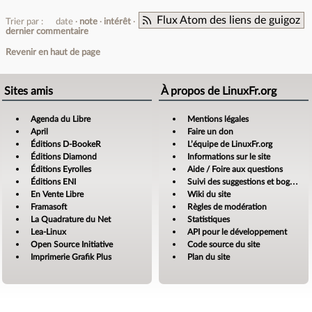
Flux Atom des liens de guigoz
Trier par :
date
note
intérêt
dernier commentaire
Revenir en haut de page
Sites amis
À propos de LinuxFr.org
Agenda du Libre
Mentions légales
April
Faire un don
Éditions D-BookeR
L’équipe de LinuxFr.org
Éditions Diamond
Informations sur le site
Éditions Eyrolles
Aide / Foire aux questions
Éditions ENI
Suivi des suggestions et bogues
En Vente Libre
Wiki du site
Framasoft
Règles de modération
La Quadrature du Net
Statistiques
Lea-Linux
API pour le développement
Open Source Initiative
Code source du site
Imprimerie Grafik Plus
Plan du site