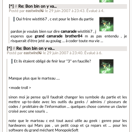
[^]
#
Re: Bon bin on y va...
Posté par
eastwind☯
le 29 juin 2007 à 23:43
.
Évalué à
4
.
Oui frère wistiti67 , c est pour le bien du partie
pardon je voulais bien sur dire
camarade
wistiti67 , j
esperes que
grand camarade brother84
m as pas entendu , je
risquerait d'être jeté au goulag ... à coder toute ma vie ...
[^]
#
Re: Bon bin on y va...
Posté par
eastwind☯
le 29 juin 2007 à 23:40
.
Évalué à
6
.
Et ils étaient obligé de finir leur "3" en faucille?
Manque plus que le marteau ....
<mode troll >
sinon moi je pense qu'il faudrait changer les symbole du partie et les
mettre up-to-date avec les outils du geeks / admins / pisseurs de
codes / prolétaire de l'information ... quelques chose comme un clavier
croisé avec une souris ..
note que le marteau c est tout aussi utile au geek : genre pour les
hardwares qui Mars pas , un petit coup et ça repars et ... pour les
software du grand méchant MonopoleSoft