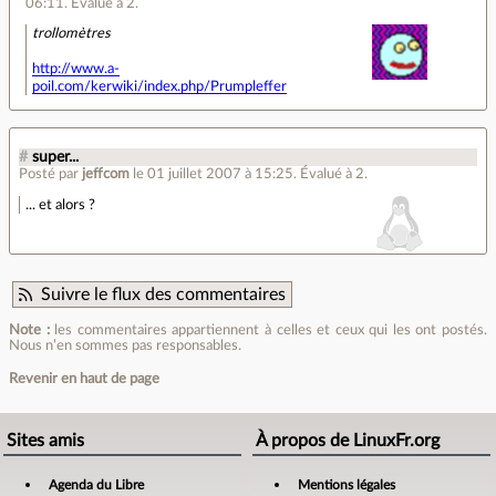
06:11
.
Évalué à
2
.
trollomètres
http://www.a-
poil.com/kerwiki/index.php/Prumpleffer
#
super...
Posté par
jeffcom
le 01 juillet 2007 à 15:25
.
Évalué à
2
.
... et alors ?
Suivre le flux des commentaires
Note :
les commentaires appartiennent à celles et ceux qui les ont postés.
Nous n’en sommes pas responsables.
Revenir en haut de page
Sites amis
À propos de LinuxFr.org
Agenda du Libre
Mentions légales