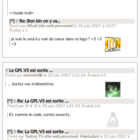
</mode troll>
[^]
#
Re: Bon bin on y va...
Posté par
BAud
(
site web personnel
)
le 30 juin 2007 à 13:37
.
Évalué à
3
.
je suis le seul à y voir du coeur dans ce logo ? <3 <3
<3
#
La GPL V3 est sortie ....
Posté par
eastwind☯
le 29 juin 2007 à 23:34
.
Évalué à
3
.
.... Sortez vos trollomètres
[^]
#
Re: La GPL V3 est sortie ....
Posté par
ナイコ
le 30 juin 2007 à 01:33
.
Évalué à
8
.
Et, comme le code, sortez ouverts.
[^]
#
Re: La GPL V3 est sortie ....
Posté par
Tonton Th
(
site web personnel
,
Mastodon
)
le 30 juin 2007 à