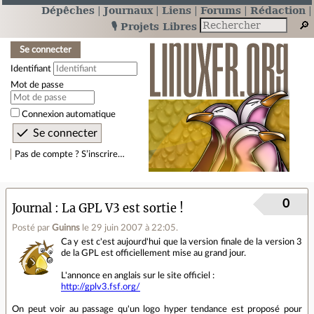
Dépêches
Journaux
Liens
Forums
Rédaction
🎙️ Projets Libres
Se connecter
Identifiant
Mot de passe
Connexion automatique
Pas de compte ? S’inscrire…
0
Journal
La GPL V3 est sortie !
Posté par
Guinns
le 29 juin 2007 à 22:05
.
Ca y est c'est aujourd'hui que la version finale de la version 3
de la GPL est officiellement mise au grand jour.
L'annonce en anglais sur le site officiel :
http://gplv3.fsf.org/
On peut voir au passage qu'un logo hyper tendance est proposé pour