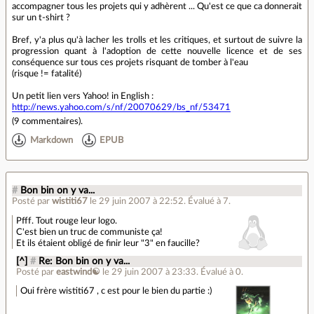
accompagner tous les projets qui y adhèrent ... Qu'est ce que ca donnerait
sur un t-shirt ?
Bref, y'a plus qu'à lacher les trolls et les critiques, et surtout de suivre la
progression quant à l'adoption de cette nouvelle licence et de ses
conséquence sur tous ces projets risquant de tomber à l'eau
(risque != fatalité)
Un petit lien vers Yahoo! in English :
http://news.yahoo.com/s/nf/20070629/bs_nf/53471
(
9 commentaires
).
Markdown
EPUB
#
Bon bin on y va...
Posté par
wistiti67
le 29 juin 2007 à 22:52
.
Évalué à
7
.
Pfff. Tout rouge leur logo.
C'est bien un truc de communiste ça!
Et ils étaient obligé de finir leur "3" en faucille?
[^]
#
Re: Bon bin on y va...
Posté par
eastwind☯
le 29 juin 2007 à 23:33
.
Évalué à
0
.
Oui frère wistiti67 , c est pour le bien du partie :)