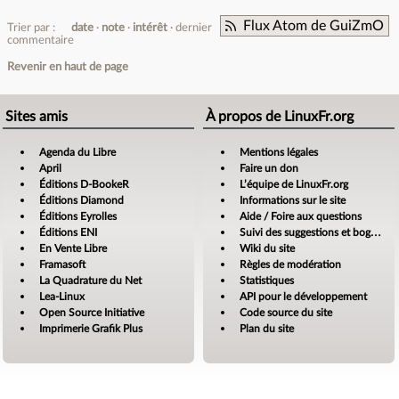
Flux Atom de GuiZmO
Trier par :
date
note
intérêt
dernier
commentaire
Revenir en haut de page
Sites amis
À propos de LinuxFr.org
Agenda du Libre
Mentions légales
April
Faire un don
Éditions D-BookeR
L’équipe de LinuxFr.org
Éditions Diamond
Informations sur le site
Éditions Eyrolles
Aide / Foire aux questions
Éditions ENI
Suivi des suggestions et bogues
En Vente Libre
Wiki du site
Framasoft
Règles de modération
La Quadrature du Net
Statistiques
Lea-Linux
API pour le développement
Open Source Initiative
Code source du site
Imprimerie Grafik Plus
Plan du site