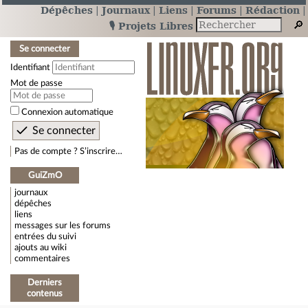
Dépêches
Journaux
Liens
Forums
Rédaction
🎙️ Projets Libres
Se connecter
Identifiant
Mot de passe
Connexion automatique
Pas de compte ? S’inscrire…
GuiZmO
journaux
dépêches
liens
messages sur les forums
entrées du suivi
ajouts au wiki
commentaires
Derniers
contenus