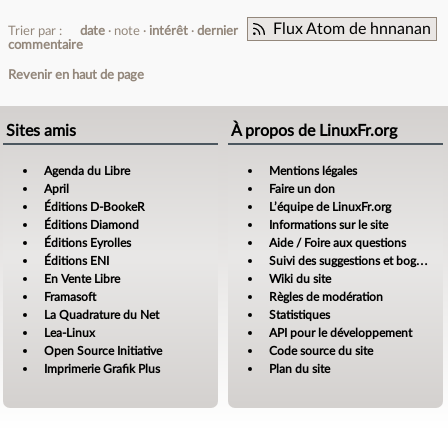
Flux Atom de hnnanan
Trier par :
date
note
intérêt
dernier
commentaire
Revenir en haut de page
Sites amis
À propos de LinuxFr.org
Agenda du Libre
Mentions légales
April
Faire un don
Éditions D-BookeR
L’équipe de LinuxFr.org
Éditions Diamond
Informations sur le site
Éditions Eyrolles
Aide / Foire aux questions
Éditions ENI
Suivi des suggestions et bogues
En Vente Libre
Wiki du site
Framasoft
Règles de modération
La Quadrature du Net
Statistiques
Lea-Linux
API pour le développement
Open Source Initiative
Code source du site
Imprimerie Grafik Plus
Plan du site