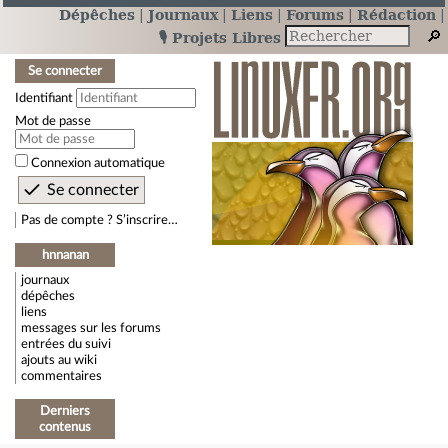
Dépêches
Journaux
Liens
Forums
Rédaction
🎙️ Projets Libres
Se connecter
Identifiant
Mot de passe
Connexion automatique
Pas de compte ? S’inscrire…
hnnanan
journaux
dépêches
liens
messages sur les forums
entrées du suivi
ajouts au wiki
commentaires
Derniers
contenus