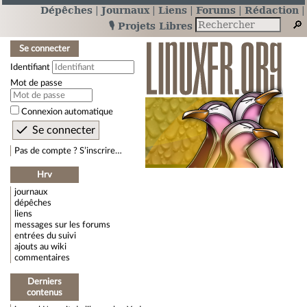
Dépêches
Journaux
Liens
Forums
Rédaction
🎙️ Projets Libres
Se connecter
Identifiant
Mot de passe
Connexion automatique
Pas de compte ? S’inscrire…
Hrv
journaux
dépêches
liens
messages sur les forums
entrées du suivi
ajouts au wiki
commentaires
Derniers
contenus