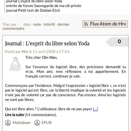
journal
L'esprit du libre selon Yoda
entrée de forum
Sauvegarde de ma clé privée
journal
Petit test de Debian Etch
Flux Atom de Hrv
Trier par :
date
note
intérêt
dernier
commentaire
0
Journal
L'esprit du libre selon Yoda
Posté par
Hrv
le 11 avril 2008 à 17:14
.
Très cher Obi-Wan,
Sur l'essence du logiciel libre, des précisions demandé tu
m'as. Mon ami, mes réflexions à toi appartiennent. En
français correct, continuer je vais.
Commençons par l'évidence. Malgré l'expression « logiciel libre », ce n'est
pas le logiciel qui est libre, car la liberté implique la volonté et les logiciels
n'ont pas de volonté car pas de conscience. Pas encore. Ainsi les logiciels
ne sont pas libres.
Qui est libre alors ? L'utilisateur, libre de ne pas payer
(…)
Lire la suite
(
14 commentaires
).
Markdown
EPUB