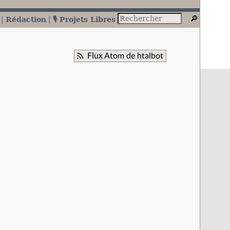
Rédaction
🎙️ Projets Libres
Flux Atom de htalbot