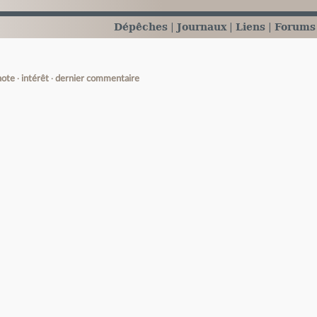
Dépêches
Journaux
Liens
Forums
note
intérêt
dernier commentaire
e