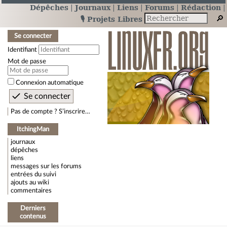
Dépêches
Journaux
Liens
Forums
Rédaction
🎙️ Projets Libres
Se connecter
Identifiant
Mot de passe
Connexion automatique
Pas de compte ? S’inscrire…
ItchingMan
journaux
dépêches
liens
messages sur les forums
entrées du suivi
ajouts au wiki
commentaires
Derniers
contenus