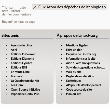
Flux Atom des dépêches de ItchingMan
Trier par :
date
note
intérêt
dernier commentaire
Revenir en haut de page
Sites amis
À propos de LinuxFr.org
Agenda du Libre
Mentions légales
April
Faire un don
Éditions D-BookeR
L’équipe de LinuxFr.org
Éditions Diamond
Informations sur le site
Éditions Eyrolles
Aide / Foire aux questions
Éditions ENI
Suivi des suggestions et bogues
En Vente Libre
Wiki du site
Framasoft
Règles de modération
La Quadrature du Net
Statistiques
Lea-Linux
API pour le développement
Open Source Initiative
Code source du site
Imprimerie Grafik Plus
Plan du site