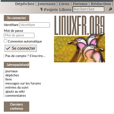
Dépêches
Journaux
Liens
Forums
Rédaction
🎙️ Projets Libres
Se connecter
Identifiant
Mot de passe
Connexion automatique
Pas de compte ? S’inscrire…
Jaimepaslelundi
journaux
dépêches
liens
messages sur les forums
entrées du suivi
ajouts au wiki
commentaires
Derniers
contenus