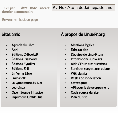
Flux Atom de Jaimepaslelundi
Trier par :
date
note
intérêt
dernier commentaire
Revenir en haut de page
Sites amis
À propos de LinuxFr.org
Agenda du Libre
Mentions légales
April
Faire un don
Éditions D-BookeR
L’équipe de LinuxFr.org
Éditions Diamond
Informations sur le site
Éditions Eyrolles
Aide / Foire aux questions
Éditions ENI
Suivi des suggestions et bogues
En Vente Libre
Wiki du site
Framasoft
Règles de modération
La Quadrature du Net
Statistiques
Lea-Linux
API pour le développement
Open Source Initiative
Code source du site
Imprimerie Grafik Plus
Plan du site