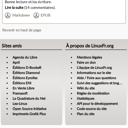
Bonne lecture et/ou écriture.
Lire la suite
(
14 commentaires
).
Markdown
EPUB
Revenir en haut de page
Sites amis
À propos de LinuxFr.org
Agenda du Libre
Mentions légales
April
Faire un don
Éditions D-BookeR
L’équipe de LinuxFr.org
Éditions Diamond
Informations sur le site
Éditions Eyrolles
Aide / Foire aux questions
Éditions ENI
Suivi des suggestions et bogues
En Vente Libre
Wiki du site
Framasoft
Règles de modération
La Quadrature du Net
Statistiques
Lea-Linux
API pour le développement
Open Source Initiative
Code source du site
Imprimerie Grafik Plus
Plan du site