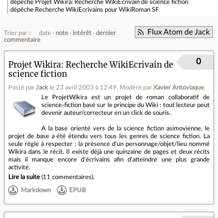
dépêche
Projet Wikira: Recherche WikiEcrivain de science fiction
dépêche
Recherche WikiEcrivains pour WikiRoman SF
Flux Atom de Jack
Trier par :
date
note
intérêt
dernier
commentaire
0
Projet Wikira: Recherche WikiEcrivain de
science fiction
Posté par
Jack
le 23 avril 2003 à 12:49
.
Modéré par
Xavier Antoviaque
.
Le ProjetWikira est un projet de roman collaboratif de
science-fiction basé sur le principe du Wiki : tout lecteur peut
devenir auteur/correcteur en un click de souris.
A la base orienté vers de la science fiction asimovienne, le
projet de base a été étendu vers tous les genres de science fiction. La
seule règle à respecter : la présence d'un personnage/objet/lieu nommé
Wikira dans le récit. Il existe déjà une quinzaine de pages et deux récits
mais il manque encore d'écrivains afin d'atteindre une plus grande
activité.
Lire la suite
(
11 commentaires
).
Markdown
EPUB