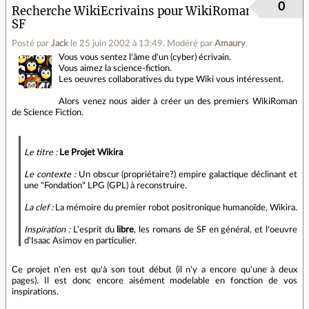
0
Recherche WikiEcrivains pour WikiRoman
SF
Posté par
Jack
le 25 juin 2002 à 13:49
.
Modéré par
Amaury
.
Vous vous sentez l'âme d'un (cyber) écrivain.
Vous aimez la science-fiction.
Les oeuvres collaboratives du type Wiki vous intéressent.
Alors venez nous aider à créer un des premiers WikiRoman
de Science Fiction.
Le titre :
Le Projet Wikira
Le contexte :
Un obscur (propriétaire?) empire galactique déclinant et
une "Fondation" LPG (GPL) à reconstruire.
La clef :
La mémoire du premier robot positronique humanoïde, Wikira.
Inspiration :
L'esprit du
libre
, les romans de SF en général, et l'oeuvre
d'Isaac Asimov en particulier.
Ce projet n'en est qu'à son tout début (il n'y a encore qu'une à deux
pages). Il est donc encore aisément modelable en fonction de vos
inspirations.