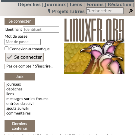
Dépêches
Journaux
Liens
Forums
Rédaction
🎙️ Projets Libres
Se connecter
Identifiant
Mot de passe
Connexion automatique
Pas de compte ? S’inscrire…
Jack
journaux
dépêches
liens
messages sur les forums
entrées du suivi
ajouts au wiki
commentaires
Derniers
contenus