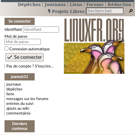
Dépêches
Journaux
Liens
Forums
Rédaction
🎙️ Projets Libres
Se connecter
Identifiant
Mot de passe
Connexion automatique
Pas de compte ? S’inscrire…
jeannot31
journaux
dépêches
liens
messages sur les forums
entrées du suivi
ajouts au wiki
commentaires
Derniers
contenus