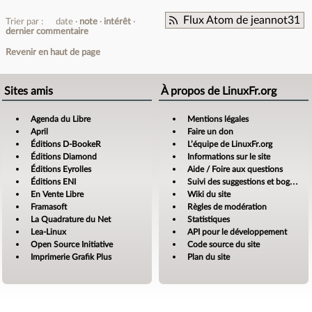
Flux Atom de jeannot31
Trier par :
date
note
intérêt
dernier commentaire
Revenir en haut de page
Sites amis
À propos de LinuxFr.org
Agenda du Libre
Mentions légales
April
Faire un don
Éditions D-BookeR
L’équipe de LinuxFr.org
Éditions Diamond
Informations sur le site
Éditions Eyrolles
Aide / Foire aux questions
Éditions ENI
Suivi des suggestions et bogues
En Vente Libre
Wiki du site
Framasoft
Règles de modération
La Quadrature du Net
Statistiques
Lea-Linux
API pour le développement
Open Source Initiative
Code source du site
Imprimerie Grafik Plus
Plan du site