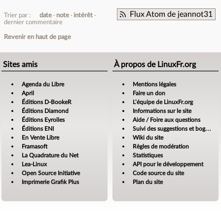
Flux Atom de jeannot31
Trier par :
date
note
intérêt
dernier commentaire
Revenir en haut de page
Sites amis
À propos de LinuxFr.org
Agenda du Libre
Mentions légales
April
Faire un don
Éditions D-BookeR
L’équipe de LinuxFr.org
Éditions Diamond
Informations sur le site
Éditions Eyrolles
Aide / Foire aux questions
Éditions ENI
Suivi des suggestions et bogues
En Vente Libre
Wiki du site
Framasoft
Règles de modération
La Quadrature du Net
Statistiques
Lea-Linux
API pour le développement
Open Source Initiative
Code source du site
Imprimerie Grafik Plus
Plan du site