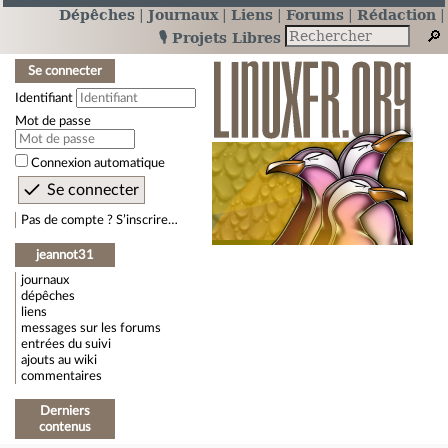
Dépêches
Journaux
Liens
Forums
Rédaction
🎙️ Projets Libres
Se connecter
Identifiant
Mot de passe
Connexion automatique
Pas de compte ? S’inscrire…
jeannot31
journaux
dépêches
liens
messages sur les forums
entrées du suivi
ajouts au wiki
commentaires
Derniers
contenus