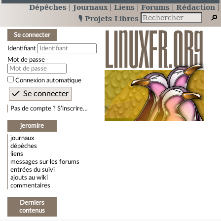
Dépêches
Journaux
Liens
Forums
Rédaction
🎙️ Projets Libres
Se connecter
Identifiant
Mot de passe
Connexion automatique
Pas de compte ? S’inscrire…
jeromire
journaux
dépêches
liens
messages sur les forums
entrées du suivi
ajouts au wiki
commentaires
Derniers
contenus