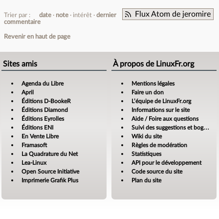
Flux Atom de jeromire
Trier par :
date
note
intérêt
dernier
commentaire
Revenir en haut de page
Sites amis
À propos de LinuxFr.org
Agenda du Libre
Mentions légales
April
Faire un don
Éditions D-BookeR
L’équipe de LinuxFr.org
Éditions Diamond
Informations sur le site
Éditions Eyrolles
Aide / Foire aux questions
Éditions ENI
Suivi des suggestions et bogues
En Vente Libre
Wiki du site
Framasoft
Règles de modération
La Quadrature du Net
Statistiques
Lea-Linux
API pour le développement
Open Source Initiative
Code source du site
Imprimerie Grafik Plus
Plan du site