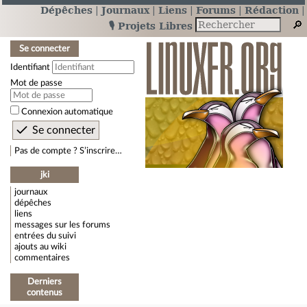
Dépêches
Journaux
Liens
Forums
Rédaction
🎙️ Projets Libres
Se connecter
Identifiant
Mot de passe
Connexion automatique
Pas de compte ? S’inscrire…
jki
journaux
dépêches
liens
messages sur les forums
entrées du suivi
ajouts au wiki
commentaires
Derniers
contenus