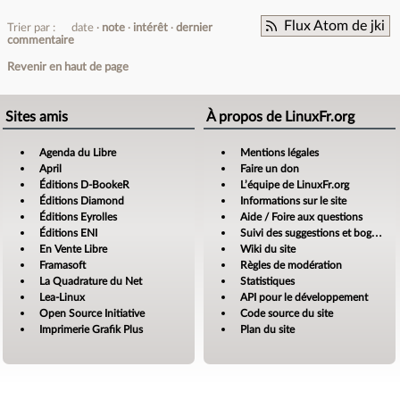
Flux Atom de jki
Trier par :
date
note
intérêt
dernier
commentaire
Revenir en haut de page
Sites amis
À propos de LinuxFr.org
Agenda du Libre
Mentions légales
April
Faire un don
Éditions D-BookeR
L’équipe de LinuxFr.org
Éditions Diamond
Informations sur le site
Éditions Eyrolles
Aide / Foire aux questions
Éditions ENI
Suivi des suggestions et bogues
En Vente Libre
Wiki du site
Framasoft
Règles de modération
La Quadrature du Net
Statistiques
Lea-Linux
API pour le développement
Open Source Initiative
Code source du site
Imprimerie Grafik Plus
Plan du site