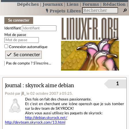
Dépêches
Journaux
Liens
Forums
Rédaction
🎙️ Projets Libres
Se connecter
Identifiant
Mot de passe
Connexion automatique
Pas de compte ? S’inscrire…
1
Journal
skyrock aime debian
Posté par
jll_
le 02 octobre 2007 à 05:25
.
Des fois on fait des choses passionnante.
Et c'est en cherchant une icône openssh que je suis tomber
sur la dev team de SKYROCK!
Alors vous aussi utilisez les paquets de skyrock:
http://debian.skyrock.net/
http://devteam.skyrock.com/13.html