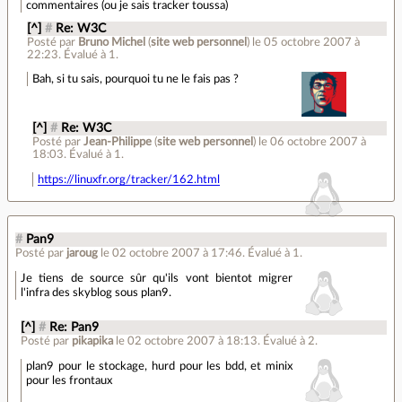
commentaires (ou je sais tracker toussa)
[^]
#
Re: W3C
Posté par
Bruno Michel
(
site web personnel
)
le 05 octobre 2007 à
22:23
.
Évalué à
1
.
Bah, si tu sais, pourquoi tu ne le fais pas ?
[^]
#
Re: W3C
Posté par
Jean-Philippe
(
site web personnel
)
le 06 octobre 2007 à
18:03
.
Évalué à
1
.
https://linuxfr.org/tracker/162.html
#
Pan9
Posté par
jaroug
le 02 octobre 2007 à 17:46
.
Évalué à
1
.
Je tiens de source sûr qu'ils vont bientot migrer
l'infra des skyblog sous plan9.
[^]
#
Re: Pan9
Posté par
pikapika
le 02 octobre 2007 à 18:13
.
Évalué à
2
.
plan9 pour le stockage, hurd pour les bdd, et minix
pour les frontaux