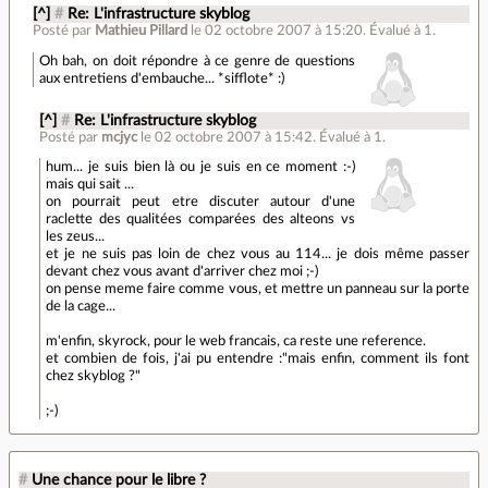
[^]
#
Re: L'infrastructure skyblog
Posté par
Mathieu Pillard
le 02 octobre 2007 à 15:20
.
Évalué à
1
.
Oh bah, on doit répondre à ce genre de questions
aux entretiens d'embauche... *sifflote* :)
[^]
#
Re: L'infrastructure skyblog
Posté par
mcjyc
le 02 octobre 2007 à 15:42
.
Évalué à
1
.
hum... je suis bien là ou je suis en ce moment :-)
mais qui sait ...
on pourrait peut etre discuter autour d'une
raclette des qualitées comparées des alteons vs
les zeus...
et je ne suis pas loin de chez vous au 114... je dois même passer
devant chez vous avant d'arriver chez moi ;-)
on pense meme faire comme vous, et mettre un panneau sur la porte
de la cage...
m'enfin, skyrock, pour le web francais, ca reste une reference.
et combien de fois, j'ai pu entendre :"mais enfin, comment ils font
chez skyblog ?"
;-)
#
Une chance pour le libre ?