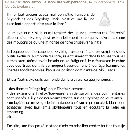
Posté par
Rabbi Jacob Delafon
(
site web personnel
)
le 02 octobre 2007 à
10:35
.
Évalué à
3
.
Il me faut avouer assez mal connaître l'univers de
Skyrock et des Skyblogs, mais n'est-ce pas là une
excellente opportunité pour le libre ?
Je m'explique : si la quasi-totalité des jeunes internautes "kikoolol"
dispose d'un skyblog c'est essentiellement parce qu'ils suivent comme
des moutons ce qu'une minorité de "prescripteurs" a initié.
Si l'équipe qui s'occupe des Skyblogs propose à ces prescripteurs des
outils exclusifs au monde du libre, ils entraîneront dans la foulée tous les
autres sans même avoir besoin de se fatiguer à leur fracasser le crâne
avec des trucs dont ils se moquent éperdument à leur âge (comme les
libertés fondamentales, l'abus de position dominante de M$... etc.).
Et par "outils exclusifs au monde du libre", voici ce que j'entends :
- des thèmes "blingbling" pour Firefox/Iceweasel
- des extensions Firefox/Iceweasel afin de savoir si des commentaires
sont postés, si il y a de nouveaux articles sur les skyblogs de leurs amis...
- un logiciel de messagerie instantanée basé sur le protocole Jabber pour
tchatcher avec leur amis skyblogeurs tout en écoutant la radio en
streaming
etc...
Ensuite, une fois passé le stade d'ado en rebellion contre tout et tous (je