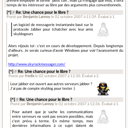
préfère employer le terme "petit con", mais ça n'engage que moi), il sera
temps de les intéresser au libre par des arguments plus conventionnels.
[^]
#
Re: Une chance pour le libre ?
Posté par
Benjamin Lannoy
le 02 octobre 2007 à 11:39
.
Évalué à
1
.
un logiciel de messagerie instantanée basé sur le
protocole Jabber pour tchatcher avec leur amis
skyblogeurs
Alors réjouis toi : c'est en cours de développement. Depuis longtemps
d'ailleurs. Je serais curieux d'avoir Windows pour voir l'avancement du
projet.
http://www.skyrockmessager.com/
[^]
#
Re: Une chance pour le libre ?
Posté par
fredix
le 02 octobre 2007 à 12:30
.
Évalué à
2
.
Leur jabber est ouvert aux autres serveurs jabber ?
J'ai pas de compte skyblog pour tester :)
[^]
#
Re: Une chance pour le libre ?
Posté par
Benjamin Lannoy
le 02 octobre 2007 à 12:36
.
Évalué à
1
.
Pour autant que je sache les communications
entre serveurs ne sont pas encore possibles, mais
c'est prévu à terme. En même temps, mes
dernières informations à ce sujet datent de