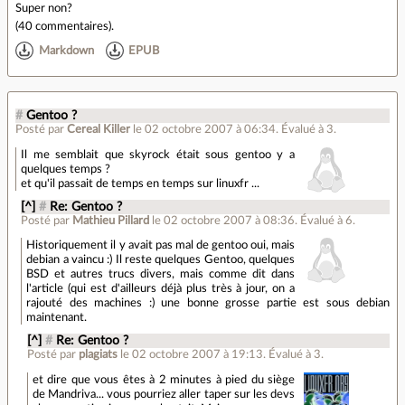
Super non?
(
40 commentaires
).
Markdown
EPUB
#
Gentoo ?
Posté par
Cereal Killer
le 02 octobre 2007 à 06:34
.
Évalué à
3
.
Il me semblait que skyrock était sous gentoo y a
quelques temps ?
et qu'il passait de temps en temps sur linuxfr ...
[^]
#
Re: Gentoo ?
Posté par
Mathieu Pillard
le 02 octobre 2007 à 08:36
.
Évalué à
6
.
Historiquement il y avait pas mal de gentoo oui, mais
debian a vaincu :) Il reste quelques Gentoo, quelques
BSD et autres trucs divers, mais comme dit dans
l'article (qui est d'ailleurs déjà plus très à jour, on a
rajouté des machines :) une bonne grosse partie est sous debian
maintenant.
[^]
#
Re: Gentoo ?
Posté par
plagiats
le 02 octobre 2007 à 19:13
.
Évalué à
3
.
et dire que vous êtes à 2 minutes à pied du siège
de Mandriva... vous pourriez aller taper sur les devs