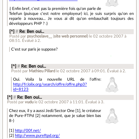
:) Enfin bref, c'est pas la première fois qu'on parle de
Telefun (puisque c'est notre employeur) ici, je suis surpris qu'on en
reparle à nouveau... Je vous ai dit qu'on embauchait toujours des
développeurs PHP ? :)
[^]
#
Re: Ben oui...
Posté par
psychoslave__
(
site web personnel
)
le 02 octobre 2007 à
08:51
.
Évalué à
2
.
C'est sur paris je suppose?
[^]
#
Re: Ben oui...
Posté par
Mathieu Pillard
le 02 octobre 2007 à 09:01
.
Évalué à
2
.
Oui. Voila la nouvelle URL de l'offre:
http://fr.lolix.org/search/offre/offre.php3?
id=8123
[^]
#
Re: Ben oui...
Posté par
vudu
le 02 octobre 2007 à 11:01
.
Évalué à
3
.
Chez eux, il y a aussi Jedi/Sector One [1], le créateur
de Pure-FTPd [2] notamment, que je salue bien bas
8-)
[1]
http://00f.net/
[2]
http://www.pureftpd.org/