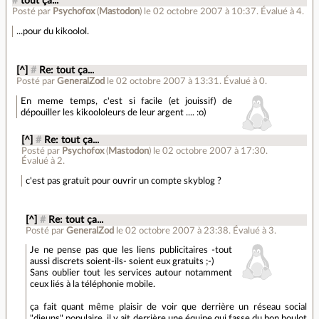
#
tout ça...
Posté par
Psychofox
(
Mastodon
)
le 02 octobre 2007 à 10:37
.
Évalué à
4
.
...pour du kikoolol.
[^]
#
Re: tout ça...
Posté par
GeneralZod
le 02 octobre 2007 à 13:31
.
Évalué à
0
.
En meme temps, c'est si facile (et jouissif) de
dépouiller les kikoololeurs de leur argent .... :o)
[^]
#
Re: tout ça...
Posté par
Psychofox
(
Mastodon
)
le 02 octobre 2007 à 17:30
.
Évalué à
2
.
c'est pas gratuit pour ouvrir un compte skyblog ?
[^]
#
Re: tout ça...
Posté par
GeneralZod
le 02 octobre 2007 à 23:38
.
Évalué à
3
.
Je ne pense pas que les liens publicitaires -tout
aussi discrets soient-ils- soient eux gratuits ;-)
Sans oublier tout les services autour notamment
ceux liés à la téléphonie mobile.
ça fait quant même plaisir de voir que derrière un réseau social
"djeuns" populaire, il y ait derrière une équipe qui fasse du bon boulot