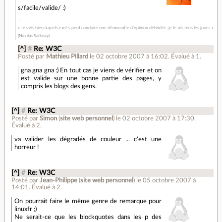
s/facile/valide/ :)
« Je vois bien à quels excès peut conduire une démocratie d'opinion débridée, je le vis tous les jours. »
(Nicolas Sarkozy)
[^]
#
Re: W3C
Posté par
Mathieu Pillard
le 02 octobre 2007 à 16:02
.
Évalué à
1
.
gna gna gna :) En tout cas je viens de vérifier et on
est valide sur une bonne partie des pages, y
compris les blogs des gens.
[^]
#
Re: W3C
Posté par
Simon
(
site web personnel
)
le 02 octobre 2007 à 17:30
.
Évalué à
2
.
va valider les dégradés de couleur ... c'est une
horreur !
[^]
#
Re: W3C
Posté par
Jean-Philippe
(
site web personnel
)
le 05 octobre 2007 à
14:01
.
Évalué à
2
.
On pourrait faire le même genre de remarque pour
linuxfr ;)
Ne serait-ce que les blockquotes dans les p des