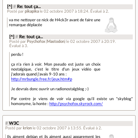
[^]
#
Re: tout ça...
Posté par
pikapika
le 02 octobre 2007 à 18:24
.
Évalué à
2
.
va me nettoyer ce nick de H4ck3r avant de faire une
remarque déplacée
[^]
#
Re: tout ça...
Posté par
Psychofox
(
Mastodon
)
le 02 octobre 2007 à 20:19
.
Évalué à
3
.
perdu !
ça n'a rien à voir. Mon pseudo est juste un choix
nostalgique, c'est le titre d'un jeux vidéo que
j'adorais quand j'avais 9-10 ans :
http://mrbungle.free.fr/jeux.htm#p
Je devrais donc ouvrir un radionostalgblog ;-)
Par contre je viens de voir via google qu'il existe un "skyblog"
homonyme, la honte :
http://psychofox.skyrock.com/
#
W3C
Posté par
krion
le 02 octobre 2007 à 13:55
.
Évalué à
2
.
Ils aiment debian et ils aiment aussi apparement les