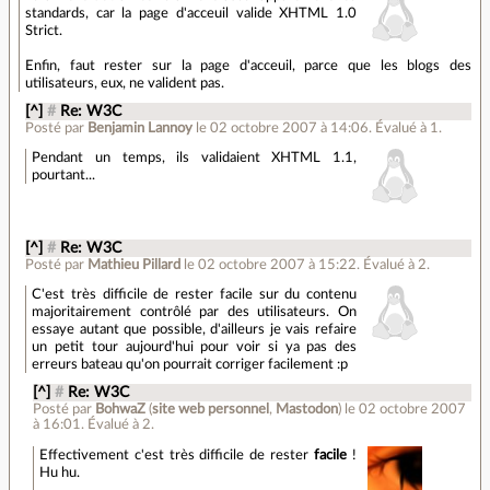
standards, car la page d'acceuil valide XHTML 1.0
Strict.
Enfin, faut rester sur la page d'acceuil, parce que les blogs des
utilisateurs, eux, ne valident pas.
[^]
#
Re: W3C
Posté par
Benjamin Lannoy
le 02 octobre 2007 à 14:06
.
Évalué à
1
.
Pendant un temps, ils validaient XHTML 1.1,
pourtant...
[^]
#
Re: W3C
Posté par
Mathieu Pillard
le 02 octobre 2007 à 15:22
.
Évalué à
2
.
C'est très difficile de rester facile sur du contenu
majoritairement contrôlé par des utilisateurs. On
essaye autant que possible, d'ailleurs je vais refaire
un petit tour aujourd'hui pour voir si ya pas des
erreurs bateau qu'on pourrait corriger facilement :p
[^]
#
Re: W3C
Posté par
BohwaZ
(
site web personnel
,
Mastodon
)
le 02 octobre 2007
à 16:01
.
Évalué à
2
.
Effectivement c'est très difficile de rester
facile
!
Hu hu.