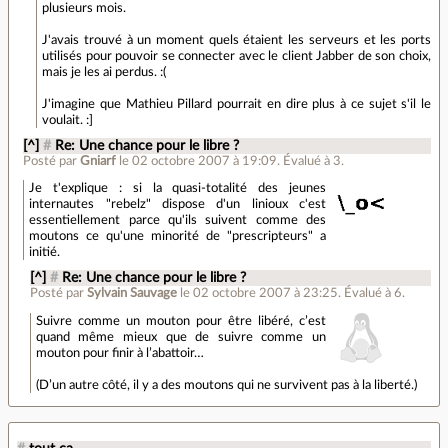
plusieurs mois.
J'avais trouvé à un moment quels étaient les serveurs et les ports
utilisés pour pouvoir se connecter avec le client Jabber de son choix,
mais je les ai perdus. :(
J'imagine que Mathieu Pillard pourrait en dire plus à ce sujet s'il le
voulait. :]
[^]
#
Re: Une chance pour le libre ?
Posté par
Gniarf
le 02 octobre 2007 à 19:09
.
Évalué à
3
.
Je t'explique : si la quasi-totalité des jeunes
internautes "rebelz" dispose d'un linioux c'est
essentiellement parce qu'ils suivent comme des
moutons ce qu'une minorité de "prescripteurs" a
initié.
[^]
#
Re: Une chance pour le libre ?
Posté par
Sylvain Sauvage
le 02 octobre 2007 à 23:25
.
Évalué à
6
.
Suivre comme un mouton pour être libéré, c’est
quand même mieux que de suivre comme un
mouton pour finir à l’abattoir…
(D’un autre côté, il y a des moutons qui ne survivent pas à la liberté.)