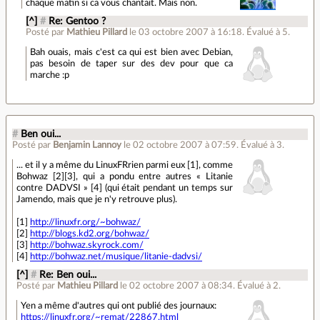
chaque matin si ca vous chantait. Mais non.
[^]
#
Re: Gentoo ?
Posté par
Mathieu Pillard
le 03 octobre 2007 à 16:18
.
Évalué à
5
.
Bah ouais, mais c'est ca qui est bien avec Debian,
pas besoin de taper sur des dev pour que ca
marche :p
#
Ben oui...
Posté par
Benjamin Lannoy
le 02 octobre 2007 à 07:59
.
Évalué à
3
.
... et il y a même du LinuxFRrien parmi eux [1], comme
Bohwaz [2][3], qui a pondu entre autres « Litanie
contre DADVSI » [4] (qui était pendant un temps sur
Jamendo, mais que je n'y retrouve plus).
[1]
http://linuxfr.org/~bohwaz/
[2]
http://blogs.kd2.org/bohwaz/
[3]
http://bohwaz.skyrock.com/
[4]
http://bohwaz.net/musique/litanie-dadvsi/
[^]
#
Re: Ben oui...
Posté par
Mathieu Pillard
le 02 octobre 2007 à 08:34
.
Évalué à
2
.
Yen a même d'autres qui ont publié des journaux:
https://linuxfr.org/~remat/22867.html