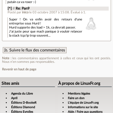
putain ca va roxer :-)
[^]
#
Re: Pan9
Posté par
inico
le 03 octobre 2007 à 15:08
.
Évalué à
1
.
Super ! On va enfin avoir des retours d'une
entreprise sous Hurd !
Hurd supporte des load > 1k, ca devrait passer.
J'ai juste peur que mach panique à vouloir relancer
la stack tcp/ip trop souvent...
Suivre le flux des commentaires
Note :
les commentaires appartiennent à celles et ceux qui les ont postés.
Nous n’en sommes pas responsables.
Revenir en haut de page
Sites amis
À propos de LinuxFr.org
Agenda du Libre
Mentions légales
April
Faire un don
Éditions D-BookeR
L’équipe de LinuxFr.org
Éditions Diamond
Informations sur le site
Éditions Eyrolles
Aide / Foire aux questions