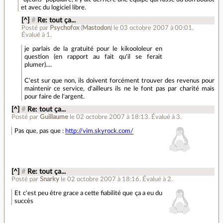
et avec du logiciel libre.
[^]
#
Re: tout ça...
Posté par
Psychofox
(
Mastodon
)
le 03 octobre 2007 à 00:01
.
Évalué à
1
.
je parlais de la gratuité pour le kikoololeur en
question (en rapport au fait qu'il se ferait
plumer)....
C'est sur que non, ils doivent forcément trouver des revenus pour
maintenir ce service, d'ailleurs ils ne le font pas par charité mais
pour faire de l'argent.
[^]
#
Re: tout ça...
Posté par
Guillaume
le 02 octobre 2007 à 18:13
.
Évalué à
3
.
Pas que, pas que :
http://vim.skyrock.com/
[^]
#
Re: tout ça...
Posté par
Snarky
le 02 octobre 2007 à 18:16
.
Évalué à
2
.
Et c'est peu être grace a cette fiabilité que ça a eu du
succès