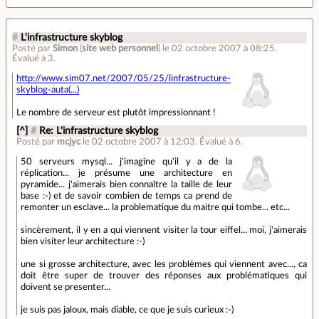
#
L'infrastructure skyblog
Posté par
Simon
(
site web personnel
)
le 02 octobre 2007 à 08:25
.
Évalué à
3
.
http://www.sim07.net/2007/05/25/linfrastructure-
skyblog-auta(...)
Le nombre de serveur est plutôt impressionnant !
[^]
#
Re: L'infrastructure skyblog
Posté par
mcjyc
le 02 octobre 2007 à 12:03
.
Évalué à
6
.
50 serveurs mysql... j'imagine qu'il y a de la
réplication... je présume une architecture en
pyramide... j'aimerais bien connaître la taille de leur
base :-) et de savoir combien de temps ca prend de
remonter un esclave... la problematique du maitre qui tombe... etc...
sincèrement, il y en a qui viennent visiter la tour eiffel... moi, j'aimerais
bien visiter leur architecture :-)
une si grosse architecture, avec les problèmes qui viennent avec..., ca
doit être super de trouver des réponses aux problématiques qui
doivent se presenter...
je suis pas jaloux, mais diable, ce que je suis curieux :-)