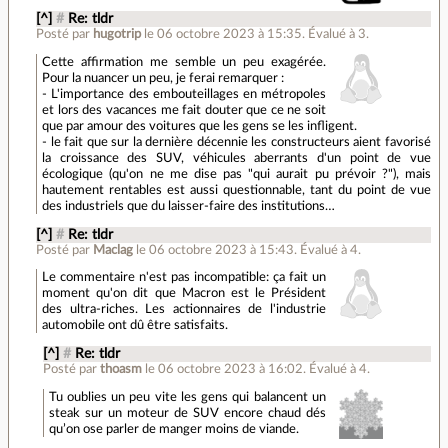
[^]
#
Re: tldr
Posté par
hugotrip
le 06 octobre 2023 à 15:35
.
Évalué à
3
.
Cette affirmation me semble un peu exagérée.
Pour la nuancer un peu, je ferai remarquer :
- L'importance des embouteillages en métropoles
et lors des vacances me fait douter que ce ne soit
que par amour des voitures que les gens se les infligent.
- le fait que sur la dernière décennie les constructeurs aient favorisé
la croissance des SUV, véhicules aberrants d'un point de vue
écologique (qu'on ne me dise pas "qui aurait pu prévoir ?"), mais
hautement rentables est aussi questionnable, tant du point de vue
des industriels que du laisser-faire des institutions…
[^]
#
Re: tldr
Posté par
Maclag
le 06 octobre 2023 à 15:43
.
Évalué à
4
.
Le commentaire n'est pas incompatible: ça fait un
moment qu'on dit que Macron est le Président
des ultra-riches. Les actionnaires de l'industrie
automobile ont dû être satisfaits.
[^]
#
Re: tldr
Posté par
thoasm
le 06 octobre 2023 à 16:02
.
Évalué à
4
.
Tu oublies un peu vite les gens qui balancent un
steak sur un moteur de SUV encore chaud dés
qu’on ose parler de manger moins de viande.