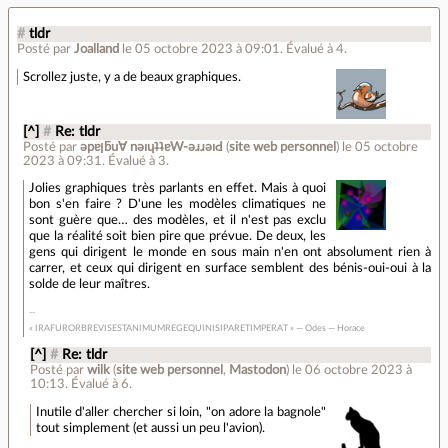
#
tldr
Posté par
Joalland
le 05 octobre 2023 à 09:01
.
Évalué à
4
.
Scrollez juste, y a de beaux graphiques.
[^]
#
Re: tldr
Posté par
ǝpɐןƃu∀ nǝıɥʇʇɐW-ǝɹɹǝıԀ
(
site web personnel
)
le 05 octobre
2023 à 09:31
.
Évalué à
3
.
Jolies graphiques très parlants en effet. Mais à quoi
bon s'en faire ? D'une les modèles climatiques ne
sont guère que… des modèles, et il n'est pas exclu
que la réalité soit bien pire que prévue. De deux, les
gens qui dirigent le monde en sous main n'en ont absolument rien à
carrer, et ceux qui dirigent en surface semblent des bénis-oui-oui à la
solde de leur maîtres.
« IRAFURORBREVISESTANIMUMREGEQUINISIPARETIMPERAT » — Odes — Horace
[^]
#
Re: tldr
Posté par
wilk
(
site web personnel
,
Mastodon
)
le 06 octobre 2023 à
10:13
.
Évalué à
6
.
Inutile d'aller chercher si loin, "on adore la bagnole"
tout simplement (et aussi un peu l'avion).