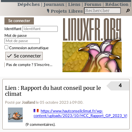
Dépêches
Journaux
Liens
Forums
Rédaction
🎙️ Projets Libres
Se connecter
Identifiant
Mot de passe
Connexion automatique
Pas de compte ? S’inscrire…
4
Lien
Rapport du haut conseil pour le
climat
Posté par
Joalland
le 05 octobre 2023 à 09:00
.
https://www.hautconseilclimat.fr/wp-
content/uploads/2023/10/HCC_Rapport_GP_2023_VF_co
(
9 commentaires
).