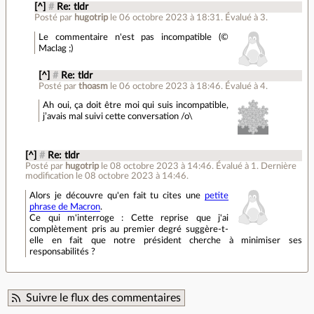
[^]
#
Re: tldr
Posté par
hugotrip
le 06 octobre 2023 à 18:31
.
Évalué à
3
.
Le commentaire n'est pas incompatible (©
Maclag ;)
[^]
#
Re: tldr
Posté par
thoasm
le 06 octobre 2023 à 18:46
.
Évalué à
4
.
Ah oui, ça doit être moi qui suis incompatible,
j’avais mal suivi cette conversation /o\
[^]
#
Re: tldr
Posté par
hugotrip
le 08 octobre 2023 à 14:46
.
Évalué à
1
.
Dernière
modification le 08 octobre 2023 à 14:46.
Alors je découvre qu'en fait tu cites une
petite
phrase de Macron
.
Ce qui m'interroge : Cette reprise que j'ai
complètement pris au premier degré suggère-t-
elle en fait que notre président cherche à minimiser ses
responsabilités ?
Suivre le flux des commentaires