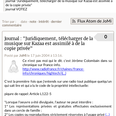
journal
"Juridiquement, télécharger de la musique sur Kazaa est assimilé à
de la copie privée"
journal
VOTEZ
Flux Atom de JoMi
Trier par :
date
note
intérêt
dernier
commentaire
0
Journal
"Juridiquement, télécharger de la
musique sur Kazaa est assimilé à de la
copie privée"
Posté par
JoMi
le 17 juin 2004 à 13:16
.
Ce n'est pas moi qui le dit. c'est Jérôme Colombain dans sa
chronique sur France-info.
http://www.radiofrance.fr/chaines/france-
info/chroniques/hightech/i(...)
C'est la première fois que j'entends sur une radio tout publique quelqu'un
qui sait lire et qui a lu le code de la propriété intellectuelle:
piqure de rappel: Article L122-5
"Lorsque l'oeuvre a été divulguée, l'auteur ne peut interdire :
1º Les représentations privées et gratuites effectuées exclusivement
dans un cercle de famille ;
2º Les copies ou reproductions strictement réservées à l'usage privé
(…)