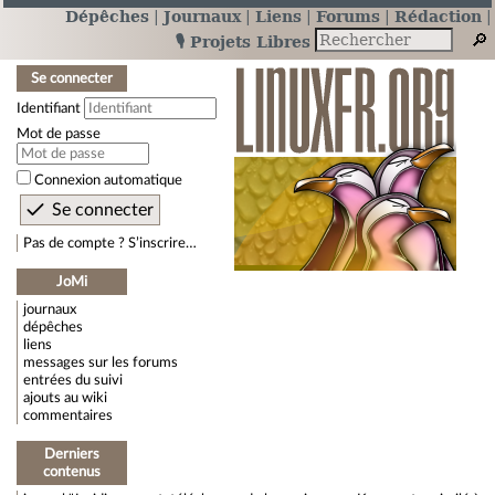
Dépêches
Journaux
Liens
Forums
Rédaction
🎙️ Projets Libres
Se connecter
Identifiant
Mot de passe
Connexion automatique
Pas de compte ? S’inscrire…
JoMi
journaux
dépêches
liens
messages sur les forums
entrées du suivi
ajouts au wiki
commentaires
Derniers
contenus