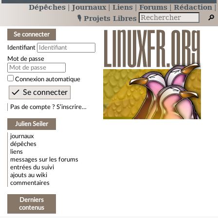
Dépêches
Journaux
Liens
Forums
Rédaction
🎙️ Projets Libres
Se connecter
Identifiant
Mot de passe
Connexion automatique
Pas de compte ? S’inscrire…
Julien Seiler
journaux
dépêches
liens
messages sur les forums
entrées du suivi
ajouts au wiki
commentaires
Derniers
contenus