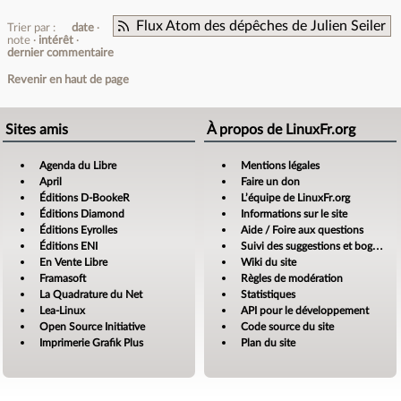
Flux Atom des dépêches de Julien Seiler
Trier par :
date
note
intérêt
dernier commentaire
Revenir en haut de page
Sites amis
À propos de LinuxFr.org
Agenda du Libre
Mentions légales
April
Faire un don
Éditions D-BookeR
L’équipe de LinuxFr.org
Éditions Diamond
Informations sur le site
Éditions Eyrolles
Aide / Foire aux questions
Éditions ENI
Suivi des suggestions et bogues
En Vente Libre
Wiki du site
Framasoft
Règles de modération
La Quadrature du Net
Statistiques
Lea-Linux
API pour le développement
Open Source Initiative
Code source du site
Imprimerie Grafik Plus
Plan du site