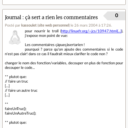
0
Journal
çà sert a rien les commentaires
Posté par
kassoulet
(
site web personnel
)
le 26 mars 2004 à 17:26
.
pour nourrir le troll (
http://linuxfr.org/~jcs/10947.html(...)
),
j'expose mon point de vue:
Les commentaires çàpueçàsertarien !
pourquoi ? parce qu'on ajoute des commentaires si le code
n'est pas clair! dans ce cas il faudrait mieux clarifier le code non ?
changer le nom des fonction/variables, decouper en plus de fonction pour
decouper le code...
** plutot que:
// faire un truc
[...]
// faire un autre truc
[...]
**
faireUnTruc();
faireUnAutreTruc();
** plutot que: