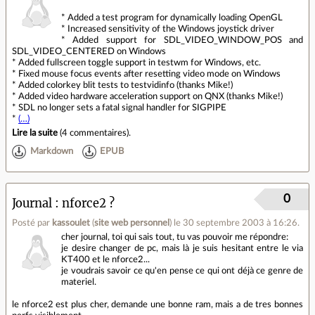
* Added a test program for dynamically loading OpenGL
* Increased sensitivity of the Windows joystick driver
* Added support for SDL_VIDEO_WINDOW_POS and
SDL_VIDEO_CENTERED on Windows
* Added fullscreen toggle support in testwm for Windows, etc.
* Fixed mouse focus events after resetting video mode on Windows
* Added colorkey blit tests to testvidinfo (thanks Mike!)
* Added video hardware acceleration support on QNX (thanks Mike!)
* SDL no longer sets a fatal signal handler for SIGPIPE
*
(…)
Lire la suite
(
4 commentaires
).
Markdown
EPUB
0
Journal
nforce2 ?
Posté par
kassoulet
(
site web personnel
)
le 30 septembre 2003 à 16:26
.
cher journal, toi qui sais tout, tu vas pouvoir me répondre:
je desire changer de pc, mais là je suis hesitant entre le via
KT400 et le nforce2...
je voudrais savoir ce qu'en pense ce qui ont déjà ce genre de
materiel.
le nforce2 est plus cher, demande une bonne ram, mais a de tres bonnes