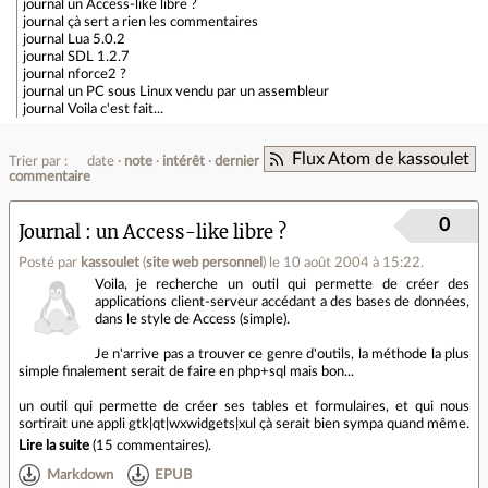
journal
un Access-like libre ?
journal
çà sert a rien les commentaires
journal
Lua 5.0.2
journal
SDL 1.2.7
journal
nforce2 ?
journal
un PC sous Linux vendu par un assembleur
journal
Voila c'est fait...
Flux Atom de kassoulet
Trier par :
date
note
intérêt
dernier
commentaire
0
Journal
un Access-like libre ?
Posté par
kassoulet
(
site web personnel
)
le 10 août 2004 à 15:22
.
Voila, je recherche un outil qui permette de créer des
applications client-serveur accédant a des bases de données,
dans le style de Access (simple).
Je n'arrive pas a trouver ce genre d'outils, la méthode la plus
simple finalement serait de faire en php+sql mais bon...
un outil qui permette de créer ses tables et formulaires, et qui nous
sortirait une appli gtk|qt|wxwidgets|xul çà serait bien sympa quand même.
Lire la suite
(
15 commentaires
).
Markdown
EPUB