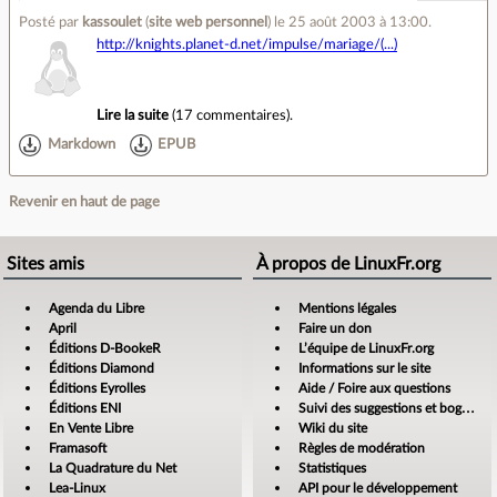
Posté par
kassoulet
(
site web personnel
)
le 25 août 2003 à 13:00
.
http://knights.planet-d.net/impulse/mariage/(...)
Lire la suite
(
17 commentaires
).
Markdown
EPUB
Revenir en haut de page
Sites amis
À propos de LinuxFr.org
Agenda du Libre
Mentions légales
April
Faire un don
Éditions D-BookeR
L’équipe de LinuxFr.org
Éditions Diamond
Informations sur le site
Éditions Eyrolles
Aide / Foire aux questions
Éditions ENI
Suivi des suggestions et bogues
En Vente Libre
Wiki du site
Framasoft
Règles de modération
La Quadrature du Net
Statistiques
Lea-Linux
API pour le développement