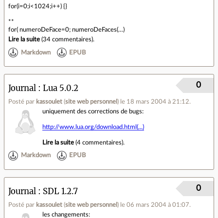
for(i=0;i<1024;i++) {}
**
for( numeroDeFace=0; numeroDeFaces
(…)
Lire la suite
(
34 commentaires
).
Markdown
EPUB
0
Journal
Lua 5.0.2
Posté par
kassoulet
(
site web personnel
)
le 18 mars 2004 à 21:12
.
uniquement des corrections de bugs:
http://www.lua.org/download.html(...)
Lire la suite
(
4 commentaires
).
Markdown
EPUB
0
Journal
SDL 1.2.7
Posté par
kassoulet
(
site web personnel
)
le 06 mars 2004 à 01:07
.
les changements: