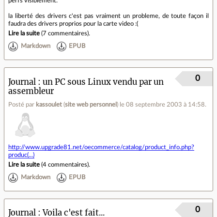
perfs visiblement.
la liberté des drivers c'est pas vraiment un probleme, de toute façon il
faudra des drivers proprios pour la carte video :(
Lire la suite
(
7 commentaires
).
Markdown
EPUB
0
Journal
un PC sous Linux vendu par un
assembleur
Posté par
kassoulet
(
site web personnel
)
le 08 septembre 2003 à 14:58
.
http://www.upgrade81.net/oecommerce/catalog/product_info.php?
produc(...)
Lire la suite
(
4 commentaires
).
Markdown
EPUB
0
Journal
Voila c'est fait...