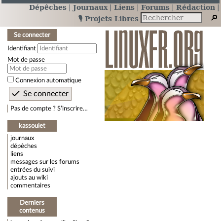
Dépêches
Journaux
Liens
Forums
Rédaction
🎙️ Projets Libres
Se connecter
Identifiant
Mot de passe
Connexion automatique
Pas de compte ? S’inscrire…
kassoulet
journaux
dépêches
liens
messages sur les forums
entrées du suivi
ajouts au wiki
commentaires
Derniers
contenus