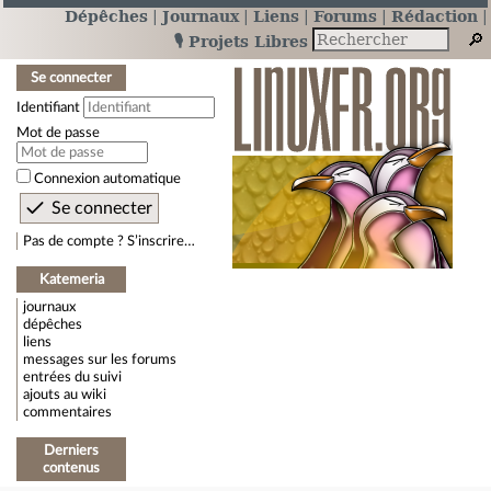
Dépêches
Journaux
Liens
Forums
Rédaction
🎙️ Projets Libres
Se connecter
Identifiant
Mot de passe
Connexion automatique
Pas de compte ? S’inscrire…
Katemeria
journaux
dépêches
liens
messages sur les forums
entrées du suivi
ajouts au wiki
commentaires
Derniers
contenus