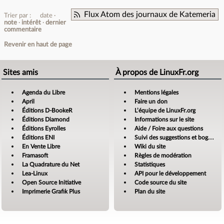
Flux Atom des journaux de Katemeria
Trier par :
date
note
intérêt
dernier
commentaire
Revenir en haut de page
Sites amis
À propos de LinuxFr.org
Agenda du Libre
Mentions légales
April
Faire un don
Éditions D-BookeR
L’équipe de LinuxFr.org
Éditions Diamond
Informations sur le site
Éditions Eyrolles
Aide / Foire aux questions
Éditions ENI
Suivi des suggestions et bogues
En Vente Libre
Wiki du site
Framasoft
Règles de modération
La Quadrature du Net
Statistiques
Lea-Linux
API pour le développement
Open Source Initiative
Code source du site
Imprimerie Grafik Plus
Plan du site