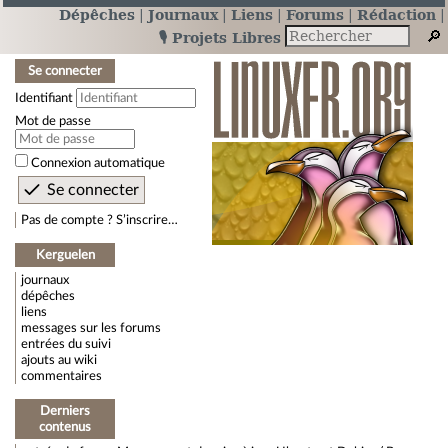
Dépêches
Journaux
Liens
Forums
Rédaction
🎙️ Projets Libres
Se connecter
Identifiant
Mot de passe
Connexion automatique
Pas de compte ? S’inscrire…
Kerguelen
journaux
dépêches
liens
messages sur les forums
entrées du suivi
ajouts au wiki
commentaires
Derniers
contenus