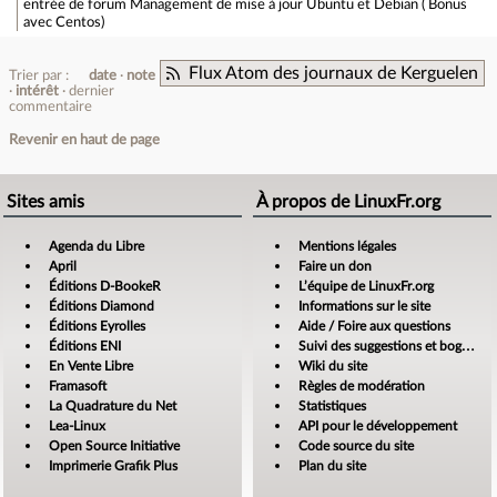
entrée de forum
Management de mise à jour Ubuntu et Debian ( Bonus
avec Centos)
Flux Atom des journaux de Kerguelen
Trier par :
date
note
intérêt
dernier
commentaire
Revenir en haut de page
Sites amis
À propos de LinuxFr.org
Agenda du Libre
Mentions légales
April
Faire un don
Éditions D-BookeR
L’équipe de LinuxFr.org
Éditions Diamond
Informations sur le site
Éditions Eyrolles
Aide / Foire aux questions
Éditions ENI
Suivi des suggestions et bogues
En Vente Libre
Wiki du site
Framasoft
Règles de modération
La Quadrature du Net
Statistiques
Lea-Linux
API pour le développement
Open Source Initiative
Code source du site
Imprimerie Grafik Plus
Plan du site