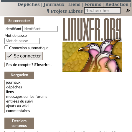
Dépêches
Journaux
Liens
Forums
Rédaction
🎙️ Projets Libres
Se connecter
Identifiant
Mot de passe
Connexion automatique
Pas de compte ? S’inscrire…
Kerguelen
journaux
dépêches
liens
messages sur les forums
entrées du suivi
ajouts au wiki
commentaires
Derniers
contenus