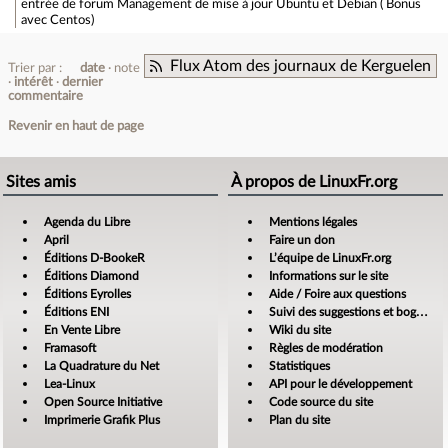
entrée de forum
Management de mise à jour Ubuntu et Debian ( Bonus
avec Centos)
Flux Atom des journaux de Kerguelen
Trier par :
date
note
intérêt
dernier
commentaire
Revenir en haut de page
Sites amis
À propos de LinuxFr.org
Agenda du Libre
Mentions légales
April
Faire un don
Éditions D-BookeR
L’équipe de LinuxFr.org
Éditions Diamond
Informations sur le site
Éditions Eyrolles
Aide / Foire aux questions
Éditions ENI
Suivi des suggestions et bogues
En Vente Libre
Wiki du site
Framasoft
Règles de modération
La Quadrature du Net
Statistiques
Lea-Linux
API pour le développement
Open Source Initiative
Code source du site
Imprimerie Grafik Plus
Plan du site