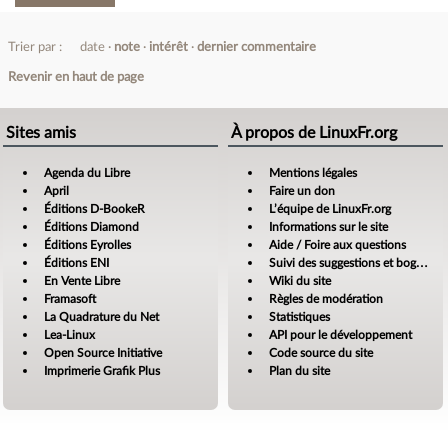
Trier par :
date
note
intérêt
dernier commentaire
Revenir en haut de page
Sites amis
À propos de LinuxFr.org
Agenda du Libre
Mentions légales
April
Faire un don
Éditions D-BookeR
L’équipe de LinuxFr.org
Éditions Diamond
Informations sur le site
Éditions Eyrolles
Aide / Foire aux questions
Éditions ENI
Suivi des suggestions et bogues
En Vente Libre
Wiki du site
Framasoft
Règles de modération
La Quadrature du Net
Statistiques
Lea-Linux
API pour le développement
Open Source Initiative
Code source du site
Imprimerie Grafik Plus
Plan du site