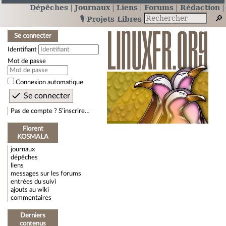
Dépêches
Journaux
Liens
Forums
Rédaction
🎙️ Projets Libres
Se connecter
Identifiant
Mot de passe
Connexion automatique
Pas de compte ? S’inscrire…
Florent
KOSMALA
journaux
dépêches
liens
messages sur les forums
entrées du suivi
ajouts au wiki
commentaires
Derniers
contenus