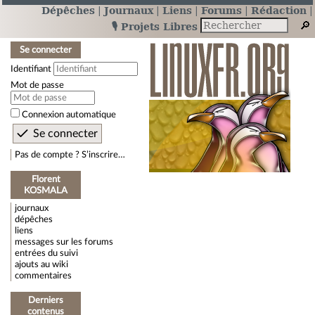
Dépêches
Journaux
Liens
Forums
Rédaction
🎙️ Projets Libres
Se connecter
Identifiant
Mot de passe
Connexion automatique
Pas de compte ? S’inscrire…
Florent
KOSMALA
journaux
dépêches
liens
messages sur les forums
entrées du suivi
ajouts au wiki
commentaires
Derniers
contenus