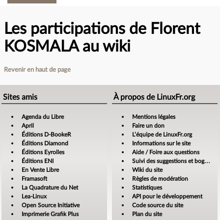
Les participations de Florent
KOSMALA au wiki
Revenir en haut de page
Sites amis
À propos de LinuxFr.org
Agenda du Libre
Mentions légales
April
Faire un don
Éditions D-BookeR
L’équipe de LinuxFr.org
Éditions Diamond
Informations sur le site
Éditions Eyrolles
Aide / Foire aux questions
Éditions ENI
Suivi des suggestions et bogues
En Vente Libre
Wiki du site
Framasoft
Règles de modération
La Quadrature du Net
Statistiques
Lea-Linux
API pour le développement
Open Source Initiative
Code source du site
Imprimerie Grafik Plus
Plan du site