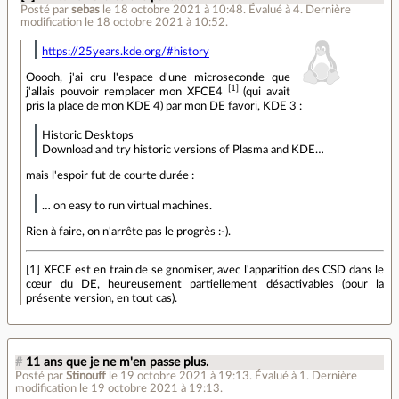
Posté par
sebas
le 18 octobre 2021 à 10:48
.
Évalué à
4
.
Dernière
modification le 18 octobre 2021 à 10:52.
https://25years.kde.org/#history
Ooooh, j'ai cru l'espace d'une microseconde que
[1]
j'allais pouvoir remplacer mon XFCE4
(qui avait
pris la place de mon KDE 4) par mon DE favori, KDE 3 :
Historic Desktops
Download and try historic versions of Plasma and KDE…
mais l'espoir fut de courte durée :
… on easy to run virtual machines.
Rien à faire, on n'arrête pas le progrès :-).
[1] XFCE est en train de se gnomiser, avec l'apparition des CSD dans le
cœur du DE, heureusement partiellement désactivables (pour la
présente version, en tout cas).
#
11 ans que je ne m'en passe plus.
Posté par
Stinouff
le 19 octobre 2021 à 19:13
.
Évalué à
1
.
Dernière
modification le 19 octobre 2021 à 19:13.