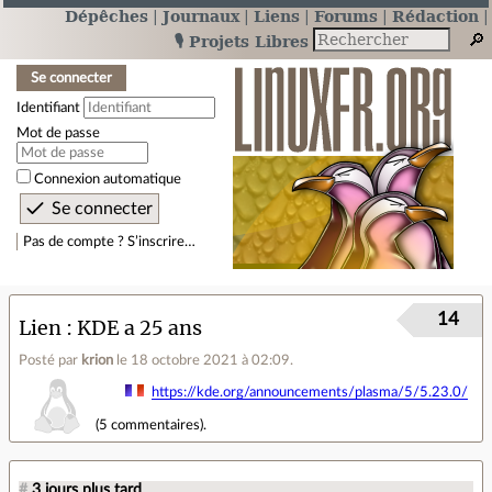
Dépêches
Journaux
Liens
Forums
Rédaction
🎙️ Projets Libres
Se connecter
Identifiant
Mot de passe
Connexion automatique
Pas de compte ? S’inscrire…
14
Lien
KDE a 25 ans
Posté par
krion
le 18 octobre 2021 à 02:09
.
https://kde.org/announcements/plasma/5/5.23.0/
(
5 commentaires
).
#
3 jours plus tard