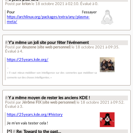
Posté par
krion
le 18 octobre 2021 à 02:10
.
Évalué à
0
.
Pour l'essayer
https://archlinux.org/packages/extra/any/plasma-
meta/
#
Y'a même un joli site pour fêter l'événement
Posté par
deuzene
(
site web personnel
)
le 18 octobre 2021 à 09:35
.
Évalué à
4
.
https://25years.kde.org/
« Il vaut mieux mobiliser son intelligence sur des conneries que mobiliser sa
connerie sur des choses intelligentes. »
#
Y a même moyen de rester les anciens KDE !
Posté par
Jérôme FIX
(
site web personnel
)
le 18 octobre 2021 à 09:52
.
Évalué à
3
.
https://25years.kde.org/#history
Je m'en vais tester cela !
[^]
#
Re: Toward to the past…