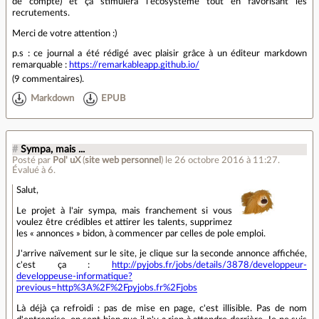
de compte) et ça stimulera l'écosystème tout en favorisant les
recrutements.
Merci de votre attention :)
p.s : ce journal a été rédigé avec plaisir grâce à un éditeur markdown
remarquable :
https://remarkableapp.github.io/
(
9 commentaires
).
Markdown
EPUB
#
Sympa, mais ...
Posté par
Pol' uX
(
site web personnel
)
le 26 octobre 2016 à 11:27
.
Évalué à
6
.
Salut,
Le projet à l'air sympa, mais franchement si vous
voulez être crédibles et attirer les talents, supprimez
les « annonces » bidon, à commencer par celles de pole emploi.
J'arrive naïvement sur le site, je clique sur la seconde annonce affichée,
c'est ça :
http://pyjobs.fr/jobs/details/3878/developpeur-
developpeuse-informatique?
previous=http%3A%2F%2Fpyjobs.fr%2Fjobs
Là déjà ça refroidi : pas de mise en page, c'est illisible. Pas de nom