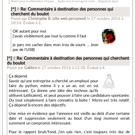
#tracim pour la collaboration d'équipe __ #galae pour la messagerie email __ dirigeant @ algoo
[^]
#
Re: Commentaire à destination des personnes qui
cherchent du boulot
Posté par
Christophe B.
(
site web personnel
)
le 27 octobre 2016 à
18:14
.
Évalué à
2
.
OK autant pour moi
j'avais visiblement pas tout lu comme il faut
je pars me cacher dans mon trou de souris … (non
pas de l'USB)
[^]
#
Re: Commentaire à destination des personnes qui cherchent
du boulot
Posté par
Gabbro
le 27 octobre 2016 à 12:38
.
Évalué à
4
.
Ça dépend.
Savoir qu'une entreprise a cherché un employé pour
faire du python, même il y a un an, est en soi
intéressant. Ça donne une idée des technos qu'ils
utilisent (utilisaient), et peut pousser à faire une candidature spontanée.
Ou tout simplement à faire connaitre la boite !
Morte
est très relatif.
Ça dépend là encore des objectifs.
Une mise en évidence que l'annonce est vieille au-delà d'une certaine
date et suppression seulement au bout d'un
long moment
serait
surement un compromis intéressant.
Pour le rapport bruit/fond, j'en sais rien, c'est toujours très dur de