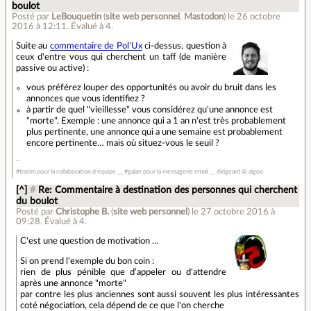
boulot
Posté par
LeBouquetin
(
site web personnel
,
Mastodon
)
le 26 octobre
2016 à 12:11
.
Évalué à
4
.
Suite au
commentaire de Pol'Ux
ci-dessus, question à
ceux d'entre vous qui cherchent un taff (de manière
passive ou active) :
vous préférez louper des opportunités ou avoir du bruit dans les
annonces que vous identifiez ?
à partir de quel "vieillesse" vous considérez qu'une annonce est
"morte". Exemple : une annonce qui a 1 an n'est très probablement
plus pertinente, une annonce qui a une semaine est probablement
encore pertinente… mais où situez-vous le seuil ?
#tracim pour la collaboration d'équipe __ #galae pour la messagerie email __ dirigeant @ algoo
[^]
#
Re: Commentaire à destination des personnes qui cherchent
du boulot
Posté par
Christophe B.
(
site web personnel
)
le 27 octobre 2016 à
09:28
.
Évalué à
4
.
C'est une question de motivation …
Si on prend l'exemple du bon coin :
rien de plus pénible que d’appeler ou d'attendre
après une annonce "morte"
par contre les plus anciennes sont aussi souvent les plus intéressantes
coté négociation, cela dépend de ce que l'on cherche