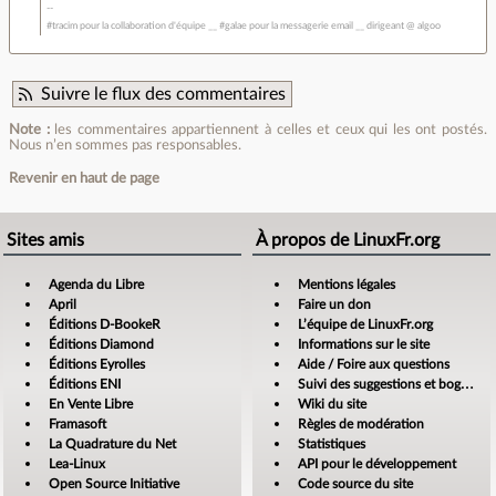
#tracim pour la collaboration d'équipe __ #galae pour la messagerie email __ dirigeant @ algoo
Suivre le flux des commentaires
Note :
les commentaires appartiennent à celles et ceux qui les ont postés.
Nous n’en sommes pas responsables.
Revenir en haut de page
Sites amis
À propos de LinuxFr.org
Agenda du Libre
Mentions légales
April
Faire un don
Éditions D-BookeR
L’équipe de LinuxFr.org
Éditions Diamond
Informations sur le site
Éditions Eyrolles
Aide / Foire aux questions
Éditions ENI
Suivi des suggestions et bogues
En Vente Libre
Wiki du site
Framasoft
Règles de modération
La Quadrature du Net
Statistiques
Lea-Linux
API pour le développement
Open Source Initiative
Code source du site