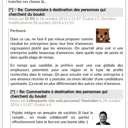
trancher ces choses là…
[^]
#
Re: Commentaire à destination des personnes qui
cherchent du boulot
Posté par
Dr BG
le 28 octobre 2016 à 11:47
.
Évalué à
5
.
Dernière
modification le 28 octobre 2016 à 11:51.
Pertinent.
Dans ce cas, ne faut-il pas mieux proposer comme
résultat les entreprises (avec leur liste d'annonces
regroupées) plutôt que les annonces. On pourrait ainsi voir si une
entreprise publie beaucoup d'annonces, dans quelle type de poste et
dans quelle plage de temps.
En temps que candidat, je préfère avoir une vue globale des
employeurs potentiels pour une région et le type de profils
recherchés dans le temps. On peut ensuite voir si cette entreprise à
une annonce récente et y postuler, ou sinon décider d'une candidature
spontanée. Ça serait en plus différenciant des autres sites d'annonce.
[^]
#
Re: Commentaire à destination des personnes qui
cherchent du boulot
Posté par
LeBouquetin
(
site web personnel
,
Mastodon
)
le 28 octobre
2016 à 15:07
.
Évalué à
4
.
Pyjobs intègre un annuaire de sociétés (il faut le
remplir… en mode collaboratif en partie) ;
effectivement faire le lien est une bonne idée :)