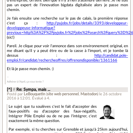
d'entreprise, on sent bien que il n'y a rien à attendre derrière. Je ne suis
pas un expert de l'innovation bigdata digitalisée alors je passe mon
chemin.
Je fais ensuite une recherche sur le pas de calais, la première réponse
c'est ça :
http://pyjobs.fr/jobs/details/3393/developpeur-
developpeuse-informatique?
previous=http%3A%2F%2Fpyjobs.fr%2Fjobs%2Fsearch%3Fquery
(sic!)
Pareil. Je clique pour voir l'annonce dans son environnement original, en
me disant qu'il y a peut être eu de la casse à l'import, et je tombe là
dessus :
http://candidat.pole-
emploi.fr/candidat/rechercheoffres/offrenondisponible/1361166
Et là je passe mon chemin. :)
Adhérer à l'April, ça vous tente ?
[^]
#
Re: Sympa, mais ...
Posté par
LeBouquetin
(
site web personnel
,
Mastodon
)
le 26 octobre
2016 à 12:01
.
Évalué à
4
.
Le sujet que tu soulèves c'est le fait d'accepter des
faux-positifs ou d'accepter des faux-négatifs.
Intégrer Pôle Emploi ou de ne pas l'intégrer, c'est
exactement la même question.
Par exemple, si tu cherches sur Grenoble et jusqu'à 25km aujourd'hui,