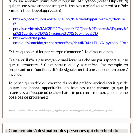
tu as une annonce pour un développeur ERP Python (boite : Objectif PI)
qui est une vraie annonce (et que tu trouves a priori seulement sur Pole
Emploi et sur Developpez.com)
http://pyjobs.fr/jobs/details/3855/h-f-developpeur-erp-python-h-
f?
previous=http%3A%2F%2Fpyjobs.fr%2Fjobs%2Fsearch%3Fquery%3Dob
pi%26center%3D%26radius%3D%26sort_by%3D
http://candidat.pole-
emploi.fr/candidat/rechercheoffres/detail/046LFLJ/A_python_FRAN
Est-ce qu'on veut louper ce type d'annonce ? Je dirais que non.
Est-ce qu'il n'y a pas moyen d'améliorer les choses par rapport au cas
que tu remontes ? C'est certain qu'il y a matière. Par exemple en
proposant une fonctionnalité de signalement d'une annonce erronée /
invalide.
Je pense qu'un dév qui cherche du boulot préfère avoir du bruit que de
louper une bonne opportunité (en tout cas c'est comme ça que je
réagissais à l'époque où je cherchais) ; je peux me tromper, ça ne me me
pose pas de problème :)
#tracim pour la collaboration d'équipe __ #galae pour la messagerie email __ dirigeant @ algoo
#
Commentaire à destination des personnes qui cherchent du