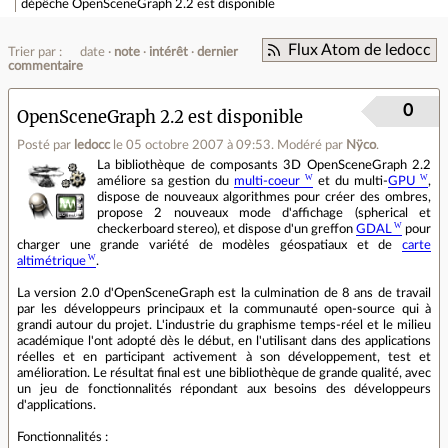
dépêche
OpenSceneGraph 2.2 est disponible
Flux Atom de ledocc
Trier par :
date
note
intérêt
dernier
commentaire
0
OpenSceneGraph 2.2 est disponible
Posté par
ledocc
le 05 octobre 2007 à 09:53
.
Modéré par
Nÿco
.
La bibliothèque de composants 3D OpenSceneGraph 2.2
améliore sa gestion du
multi-coeur
et du multi-
GPU
,
dispose de nouveaux algorithmes pour créer des ombres,
propose 2 nouveaux mode d'affichage (spherical et
checkerboard stereo), et dispose d'un greffon
GDAL
pour
charger une grande variété de modèles géospatiaux et de
carte
altimétrique
.
La version 2.0 d'OpenSceneGraph est la culmination de 8 ans de travail
par les développeurs principaux et la communauté open-source qui à
grandi autour du projet. L'industrie du graphisme temps-réel et le milieu
académique l'ont adopté dès le début, en l'utilisant dans des applications
réelles et en participant activement à son développement, test et
amélioration. Le résultat final est une bibliothèque de grande qualité, avec
un jeu de fonctionnalités répondant aux besoins des développeurs
d'applications.
Fonctionnalités :