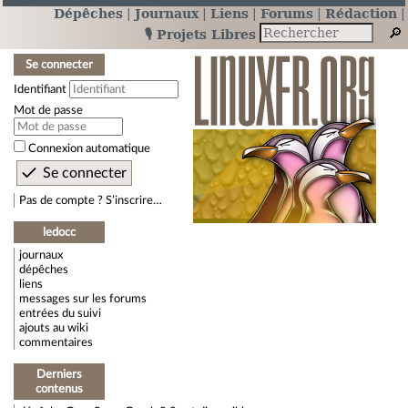
Dépêches
Journaux
Liens
Forums
Rédaction
🎙️ Projets Libres
Se connecter
Identifiant
Mot de passe
Connexion automatique
Pas de compte ? S’inscrire…
ledocc
journaux
dépêches
liens
messages sur les forums
entrées du suivi
ajouts au wiki
commentaires
Derniers
contenus