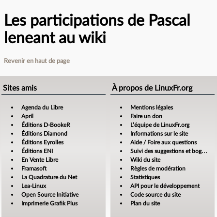
Les participations de Pascal
leneant au wiki
Revenir en haut de page
Sites amis
À propos de LinuxFr.org
Agenda du Libre
Mentions légales
April
Faire un don
Éditions D-BookeR
L’équipe de LinuxFr.org
Éditions Diamond
Informations sur le site
Éditions Eyrolles
Aide / Foire aux questions
Éditions ENI
Suivi des suggestions et bogues
En Vente Libre
Wiki du site
Framasoft
Règles de modération
La Quadrature du Net
Statistiques
Lea-Linux
API pour le développement
Open Source Initiative
Code source du site
Imprimerie Grafik Plus
Plan du site