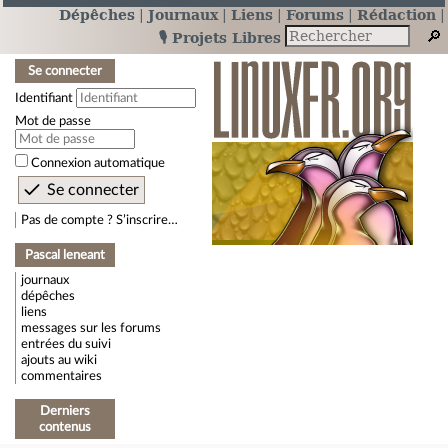
Dépêches
Journaux
Liens
Forums
Rédaction
🎙️ Projets Libres
Se connecter
Identifiant
Mot de passe
Connexion automatique
Pas de compte ? S’inscrire…
Pascal leneant
journaux
dépêches
liens
messages sur les forums
entrées du suivi
ajouts au wiki
commentaires
Derniers
contenus