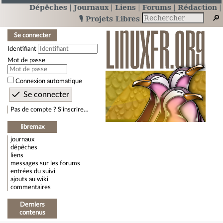
Dépêches
Journaux
Liens
Forums
Rédaction
🎙️ Projets Libres
Se connecter
Identifiant
Mot de passe
Connexion automatique
Pas de compte ? S’inscrire…
libremax
journaux
dépêches
liens
messages sur les forums
entrées du suivi
ajouts au wiki
commentaires
Derniers
contenus