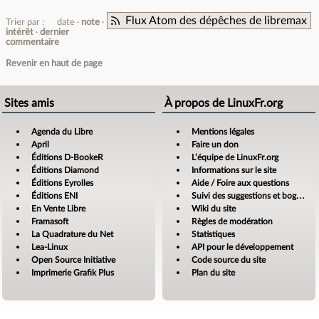
Flux Atom des dépêches de libremax
Trier par :
date
note
intérêt
dernier
commentaire
Revenir en haut de page
Sites amis
À propos de LinuxFr.org
Agenda du Libre
Mentions légales
April
Faire un don
Éditions D-BookeR
L’équipe de LinuxFr.org
Éditions Diamond
Informations sur le site
Éditions Eyrolles
Aide / Foire aux questions
Éditions ENI
Suivi des suggestions et bogues
En Vente Libre
Wiki du site
Framasoft
Règles de modération
La Quadrature du Net
Statistiques
Lea-Linux
API pour le développement
Open Source Initiative
Code source du site
Imprimerie Grafik Plus
Plan du site