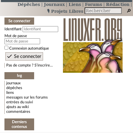
Dépêches
Journaux
Liens
Forums
Rédaction
🎙️ Projets Libres
Se connecter
Identifiant
Mot de passe
Connexion automatique
Pas de compte ? S’inscrire…
lvg
journaux
dépêches
liens
messages sur les forums
entrées du suivi
ajouts au wiki
commentaires
Derniers
contenus