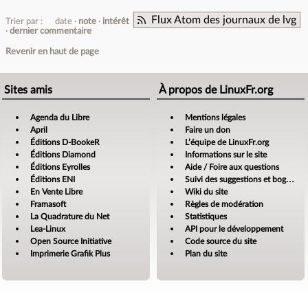
Flux Atom des journaux de lvg
Trier par :
date
note
intérêt
dernier commentaire
Revenir en haut de page
Sites amis
À propos de LinuxFr.org
Agenda du Libre
Mentions légales
April
Faire un don
Éditions D-BookeR
L’équipe de LinuxFr.org
Éditions Diamond
Informations sur le site
Éditions Eyrolles
Aide / Foire aux questions
Éditions ENI
Suivi des suggestions et bogues
En Vente Libre
Wiki du site
Framasoft
Règles de modération
La Quadrature du Net
Statistiques
Lea-Linux
API pour le développement
Open Source Initiative
Code source du site
Imprimerie Grafik Plus
Plan du site