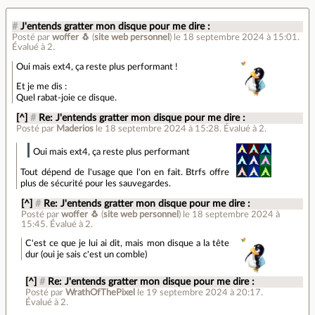
#
J'entends gratter mon disque pour me dire :
Posté par
woffer 🐧
(
site web personnel
)
le 18 septembre 2024 à 15:01
.
Évalué à
2
.
Oui mais ext4, ça reste plus performant !
Et je me dis :
Quel rabat-joie ce disque.
[^]
#
Re: J'entends gratter mon disque pour me dire :
Posté par
Maderios
le 18 septembre 2024 à 15:28
.
Évalué à
2
.
Oui mais ext4, ça reste plus performant
Tout dépend de l'usage que l'on en fait. Btrfs offre
plus de sécurité pour les sauvegardes.
[^]
#
Re: J'entends gratter mon disque pour me dire :
Posté par
woffer 🐧
(
site web personnel
)
le 18 septembre 2024 à
15:45
.
Évalué à
2
.
C'est ce que je lui ai dit, mais mon disque a la tête
dur (oui je sais c'est un comble)
[^]
#
Re: J'entends gratter mon disque pour me dire :
Posté par
WrathOfThePixel
le 19 septembre 2024 à 20:17
.
Évalué à
2
.