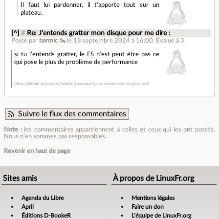
Il faut lui pardonner, il t'apporte tout sur un
plateau.
[^]
#
Re: J'entends gratter mon disque pour me dire :
Posté par
barmic 🦦
le 18 septembre 2024 à 16:00
.
Évalué à
3
.
si tu l'entends gratter, le FS n'est peut être pas ce
qui pose le plus de problème de performance
https://linuxfr.org/users/barmic/journaux/y-en-a-marre-de-ce-gros-troll
Suivre le flux des commentaires
Note :
les commentaires appartiennent à celles et ceux qui les ont postés.
Nous n’en sommes pas responsables.
Revenir en haut de page
Sites amis
À propos de LinuxFr.org
Agenda du Libre
Mentions légales
April
Faire un don
Éditions D-BookeR
L’équipe de LinuxFr.org