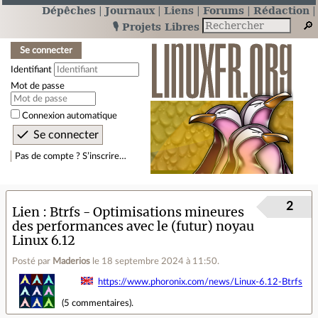
Dépêches
Journaux
Liens
Forums
Rédaction
🎙️ Projets Libres
Se connecter
Identifiant
Mot de passe
Connexion automatique
Pas de compte ? S’inscrire…
2
Lien
Btrfs - Optimisations mineures
des performances avec le (futur) noyau
Linux 6.12
Posté par
Maderios
le 18 septembre 2024 à 11:50
.
https://www.phoronix.com/news/Linux-6.12-Btrfs
(
5 commentaires
).