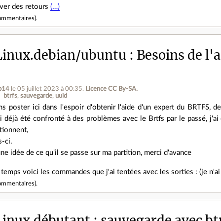
uver des retours
(…)
ommentaires
).
inux.debian/ubuntu
Besoins de l'
b14
le 05 juillet 2023 à 00:35
.
Licence CC By‑SA.
btrfs
sauvegarde
uuid
ens poster ici dans l'espoir d'obtenir l'aide d'un expert du BRTFS,
'ai déjà été confronté à des problèmes avec le Brtfs par le passé, j
tionnent,
s-ci.
une idée de ce qu'il se passe sur ma partition, merci d'avance
temps voici les commandes que j'ai tentées avec les sorties : (je n'a
ommentaires
).
inux.débutant
sauvegarde avec bt