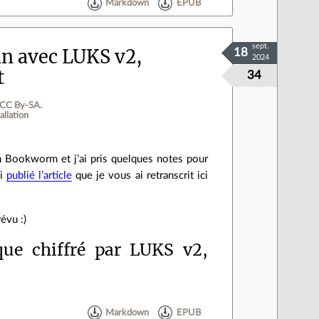
Markdown
EPUB
sept.
an avec LUKS v2,
18
2024
t
34
 CC By‑SA.
allation
n Bookworm et j’ai pris quelques notes pour
ai
publié l’article
que je vous ai retranscrit ici
évu :)
que chiffré par LUKS v2,
Markdown
EPUB