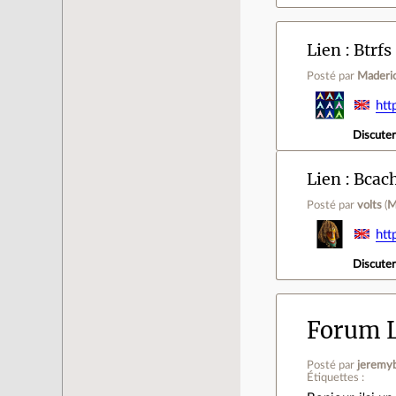
Lien
Btrfs
Posté par
Maderi
htt
Discute
Lien
Bcach
Posté par
volts
(
M
htt
Discute
Forum L
Posté par
jeremy
Étiquettes :