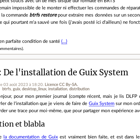
n petit soucis avec un de mes disque dur formaté en BRTS
emain impossible de le monter ni effectuer les commandes de répara
ur la commande
btrfs restore
pour extraire mes données sur un secon
qui pourtant m'a sauvé une fois (j'avais posté ici d'ailleurs) ne fonc
en parfaite condition de santé
(…)
ommentaires
).
De l'installation de Guix System
le 03 août 2023 à 18:20
.
Licence CC By‑SA.
btrfs
guix
desktop_linux
installation
distribution
njour, pour mon premier journal (compte récent, mais je lis DLFP d
rler de l'installation que je viens de faire de
Guix System
sur mon ordi
rder une trace pour moi-même, que pour partager mon expérience ave
ion et blabla
ue
la documentation de Guix
est vraiment bien faite, et est dans les