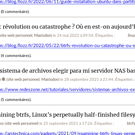
ps://blog.flozz.fr/2022/06/11/guide-installation-ubuntu-dans-partiti
r
(
0 commentaire
).
 : révolution ou catastrophe ? Où en est-on aujourd'
(
site web personnel
,
Mastodon
)
le 24 mai 2022 à 09:54
.
Étiquettes :
linu
ps://blog.flozz.fr/2022/05/22/btrfs-revolution-ou-catastrophe-ou-
r
(
4 commentaires
).
sistema de archivos elegir para mi servidor NAS ba
 🧶
(
site web personnel
,
Mastodon
)
le 28 septembre 2021 à 21:44
.
Étiquettes 
ps://www.redeszone.net/tutoriales/servidores/sistemas-archivos-ext
r
(
5 commentaires
).
ning btrfs, Linux’s perpetually half-finished file
ess
(
site web personnel
)
le 25 septembre 2021 à 17:26
.
Étiquettes :
btrf
ps://arstechnica.com/gadgets/2021/09/examining-btrfs-linuxs-perpet