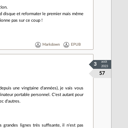
tion.
d disque et reformater le premier mais même
tionne pas sur ce coup !
Markdown
EPUB
août
3
2023
57
epuis une vingtaine d'années), je vais vous
nateur portable personnel. C'est autant pour
c d'autres.
 grandes lignes très suffisante, il n'est pas