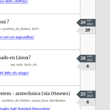
on-btrfs-chiffree/
hui ?
mai
24
2022
x
système_de_fichiers
btrfs
39
en-est-on-aujourdhui/
sado en Linux?
sept.
28
2021
:
nas
ext4
btrfs
zfs
6
4-btfs-zfs-elegir/
system - arstechnica (via OSnews)
sept.
25
2021
s
système_de_fichiers
noyau_linux
distribution
6
ually-half-finished-filesystem/