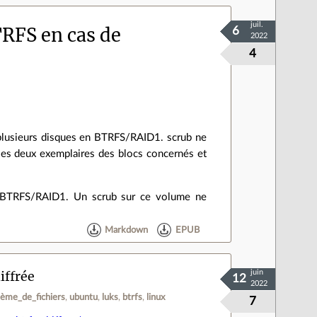
juil.
RFS en cas de
6
2022
4
plusieurs disques en BTRFS/RAID1. scrub ne
 les deux exemplaires des blocs concernés et
n BTRFS/RAID1. Un scrub sur ce volume ne
Markdown
EPUB
iffrée
juin
12
2022
tème_de_fichiers
ubuntu
luks
btrfs
linux
7