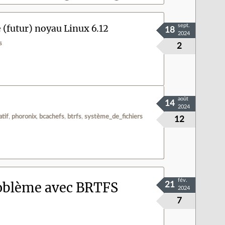
 (futur) noyau Linux 6.12
sept.
18
2024
s
2
août
14
2024
tif
phoronix
bcachefs
btrfs
système_de_fichiers
12
fév.
oblème avec BRTFS
21
2024
7