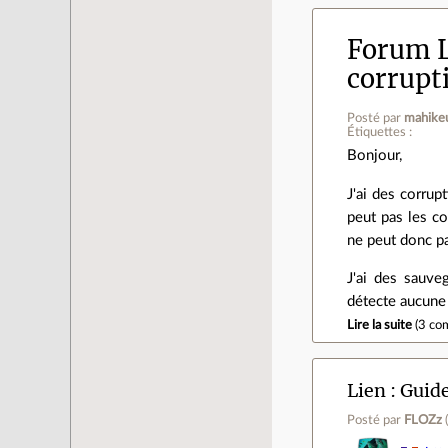
Forum L
corrupt
Posté par
mahike
Étiquettes :
Bonjour,
J'ai des corru
peut pas les co
ne peut donc pa
J'ai des sauv
détecte aucun
Lire la suite
(
3 co
Lien
Guide
Posté par
FLOZz