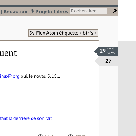
Rédaction
🎙️ Projets Libres
Flux Atom étiquette « btrfs »
sept.
quent
29
2025
27
inuxFr.org
oui, le noyau 5.13…
ant la dernière de son fait