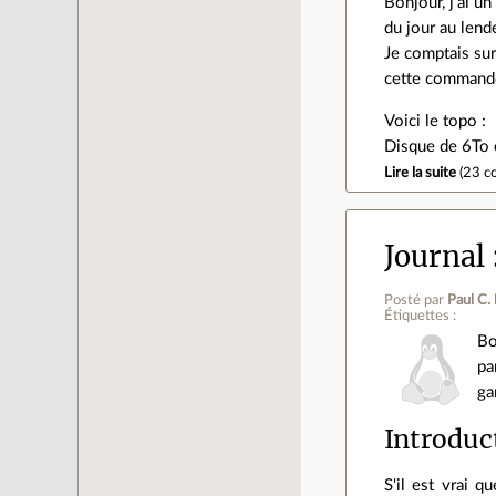
Bonjour, j'ai u
du jour au lend
Je comptais s
cette commande 
Voici le topo :
Disque de 6To 
Lire la suite
(
23 c
Journal
Posté par
Paul C.
Étiquettes :
Bo
pa
ga
Introduct
S'il est vrai q