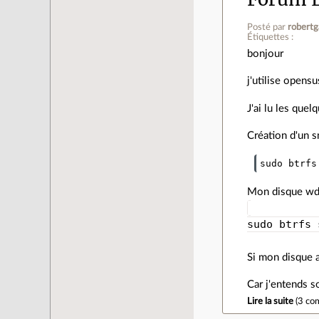
Posté par
robert
Étiquettes :
bonjour
j'utilise opens
J'ai lu les que
Création d'un 
Mon disque wd e
sudo btrfs 
Si mon disque a
Car j'entends 
Lire la suite
(
3 co