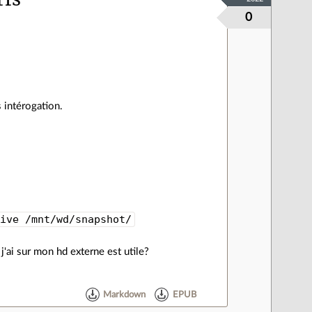
0
 intérogation.
eive /mnt/wd/snapshot/
j'ai sur mon hd externe est utile?
Markdown
EPUB