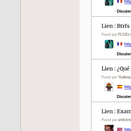
htt
Discute
Lien
Btrfs
Posté par
FLOZz
htt
Discute
Lien
¿Qué 
Posté par
Ysabeau
htt
Discute
Lien
Exami
Posté par
antistr
htt