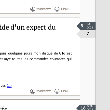
Markdown
EPUB
juil.
aide d'un expert du
5
2023
7
 depuis quelques jours mon disque de 8To est
'ai essayé toutes les commandes courantes qui
i pas
(…)
Markdown
EPUB
sept.
rfs
16
2022