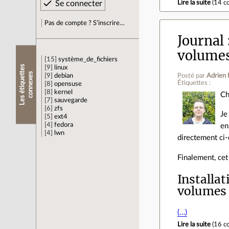
Lire la suite
(
14 c
Pas de compte ? S’inscrire…
Journal
volumes
15
système_de_fichiers
L
e
s
é
t
i
q
u
e
t
e
s
c
o
n
n
e
x
e
9
linux
t
s
9
debian
Posté par
Adrien 
Étiquettes :
8
opensuse
8
kernel
Ch
7
sauvegarde
6
zfs
Je
5
ext4
4
fedora
en
4
lwn
directement ci
Finalement, cet
Installa
volumes 
(…)
Lire la suite
(
16 c