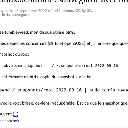
gagnon
le 16 septembre 2022 à 21:46
.
Licence CC By‑SA.
btrfs
sauvegarde
use tumbleweed, mon disque utilise btrfs.
lques dépêches concernant [Btrfs et openSUSE] et j'ai encore quelques
snapshot du root
st formaté en btrfs, copie du snapshot sur le hd
send /.snapshots/root-2022-09-16 | sudo btrfs rec
vec le root brisse, devient irrécupérable. Est-ce que le snapshot que 
souvent
(…)
mmentaires
).