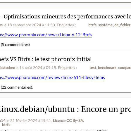
 - Optimisations mineures des performances avec le
os
le 18 septembre 2024 à 11:50
.
Étiquettes :
btrfs
système_de_fichier
ps://www.phoronix.com/news/Linux-6.12-Btrfs
r
(
5 commentaires
).
efs VS Btrfs : le test phoronix initial
astodon
)
le 14 août 2024 à 09:15
.
Étiquettes :
test
benchmark
compara
ps://www.phoronix.com/review/linux-611-filesystems
r
(
22 commentaires
).
inux.debian/ubuntu
Encore un pr
b14
le 21 février 2024 à 19:41
.
Licence CC By‑SA.
btrfs