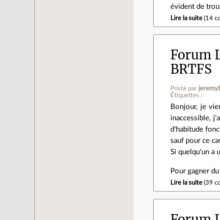
évident de tro
Lire la suite
(
14 c
Forum L
BRTFS
Posté par
jeremy
Étiquettes :
Bonjour, je vi
inaccessible, j
d'habitude fonc
sauf pour ce ca
Si quelqu'un a 
Pour gagner du 
Lire la suite
(
39 c
Forum L