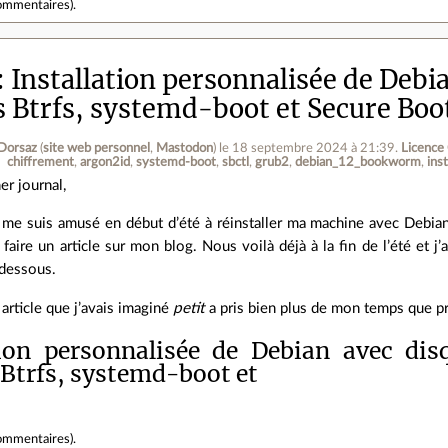
ommentaires
).
Installation personnalisée de Debi
 Btrfs, systemd-boot et Secure Boo
Dorsaz
(
site web personnel
,
Mastodon
)
le 18 septembre 2024 à 21:39
.
Licence
chiffrement
argon2id
systemd-boot
sbctl
grub2
debian_12_bookworm
inst
er journal,
 me suis amusé en début d’été à réinstaller ma machine avec Debia
 faire un article sur mon blog. Nous voilà déjà à la fin de l’été et j’
-dessous.
 article que j’avais imaginé
petit
a pris bien plus de mon temps que pr
tion personnalisée de Debian avec dis
Btrfs, systemd-boot et
ommentaires
).