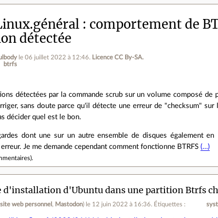
inux.général
comportement de BT
ion détectée
ulbody
le 06 juillet 2022 à 12:46
.
Licence CC By‑SA.
btrfs
ptions détectées par la commande scrub sur un volume composé de 
rriger, sans doute parce qu'il détecte une erreur de "checksum" sur
s décider quel est le bon.
egardes dont une sur un autre ensemble de disques également e
e erreur. Je me demande cependant comment fonctionne BTRFS
(…)
mmentaires
).
 d'installation d'Ubuntu dans une partition Btrfs ch
(
site web personnel
,
Mastodon
)
le 12 juin 2022 à 16:36
.
Étiquettes :
sys