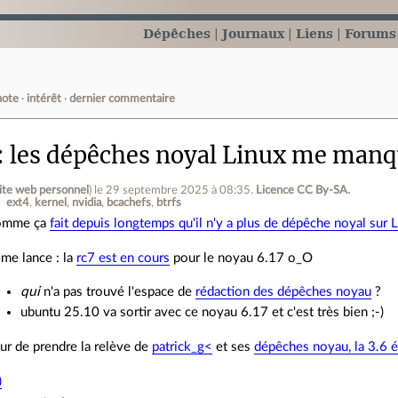
Dépêches
Journaux
Liens
Forums
note
intérêt
dernier commentaire
les dépêches noyal Linux me man
ite web personnel
)
le 29 septembre 2025 à 08:35
.
Licence CC By‑SA.
ext4
kernel
nvidia
bcachefs
btrfs
omme ça
fait depuis longtemps qu'il n'y a plus de dépêche noyal sur L
 me lance : la
rc7 est en cours
pour le noyau 6.17 o_O
qui
n'a pas trouvé l'espace de
rédaction des dépêches noyau
?
ubuntu 25.10 va sortir avec ce noyau 6.17 et c'est très bien ;-)
 dur de prendre la relève de
patrick_g<
et ses
dépêches noyau, la 3.6 ét
)