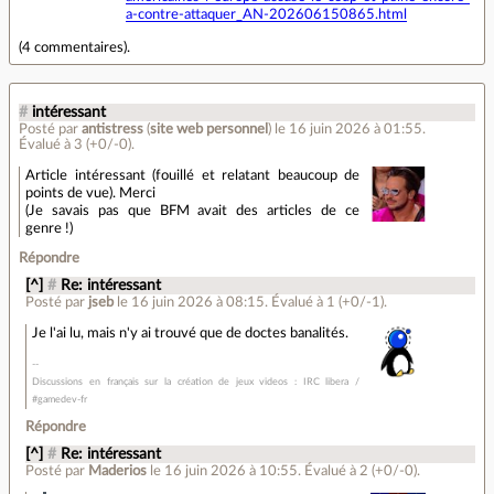
a-contre-attaquer_AN-202606150865.html
(
4 commentaires
).
#
intéressant
Posté par
antistress
(
site web personnel
)
le 16 juin 2026 à 01:55
.
Évalué à
3
(+0/-0)
.
Article intéressant (fouillé et relatant beaucoup de
points de vue). Merci
(Je savais pas que BFM avait des articles de ce
genre !)
Répondre
[^]
#
Re: intéressant
Posté par
jseb
le 16 juin 2026 à 08:15
.
Évalué à
1
(+0/-1)
.
Je l'ai lu, mais n'y ai trouvé que de doctes banalités.
Discussions en français sur la création de jeux videos : IRC libera /
#gamedev-fr
Répondre
[^]
#
Re: intéressant
Posté par
Maderios
le 16 juin 2026 à 10:55
.
Évalué à
2
(+0/-0)
.