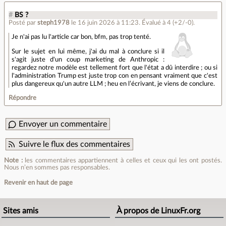
#
BS ?
Posté par
steph1978
le 16 juin 2026 à 11:23
.
Évalué à
4
(+2/-0)
.
Je n'ai pas lu l'article car bon, bfm, pas trop tenté.
Sur le sujet en lui même, j'ai du mal à conclure si il
s'agit juste d'un coup marketing de Anthropic :
regardez notre modèle est tellement fort que l'état a dû interdire ; ou si
l'administration Trump est juste trop con en pensant vraiment que c'est
plus dangereux qu'un autre LLM ; heu en l’écrivant, je viens de conclure.
Répondre
Envoyer un commentaire
Suivre le flux des commentaires
Note :
les commentaires appartiennent à celles et ceux qui les ont postés.
Nous n’en sommes pas responsables.
Revenir en haut de page
Sites amis
À propos de LinuxFr.org