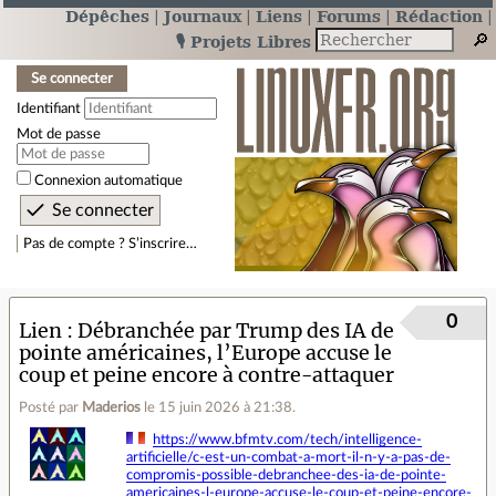
Dépêches
Journaux
Liens
Forums
Rédaction
🎙️ Projets Libres
Se connecter
Identifiant
Mot de passe
Connexion automatique
Pas de compte ? S’inscrire…
0
Lien
Débranchée par Trump des IA de
pointe américaines, l’Europe accuse le
coup et peine encore à contre-attaquer
Posté par
Maderios
le 15 juin 2026 à 21:38
.
https://www.bfmtv.com/tech/intelligence-
artificielle/c-est-un-combat-a-mort-il-n-y-a-pas-de-
compromis-possible-debranchee-des-ia-de-pointe-
americaines-l-europe-accuse-le-coup-et-peine-encore-