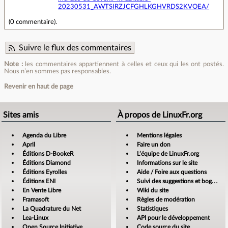
20230531_AWTSIRZJCFGHLKGHVRDS2KVOEA/
(
0 commentaire
).
Suivre le flux des commentaires
Note :
les commentaires appartiennent à celles et ceux qui les ont postés.
Nous n’en sommes pas responsables.
Revenir en haut de page
Sites amis
À propos de LinuxFr.org
Agenda du Libre
Mentions légales
April
Faire un don
Éditions D-BookeR
L’équipe de LinuxFr.org
Éditions Diamond
Informations sur le site
Éditions Eyrolles
Aide / Foire aux questions
Éditions ENI
Suivi des suggestions et bogues
En Vente Libre
Wiki du site
Framasoft
Règles de modération
La Quadrature du Net
Statistiques
Lea-Linux
API pour le développement
Open Source Initiative
Code source du site