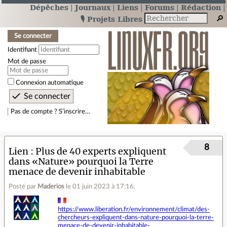
Dépêches
Journaux
Liens
Forums
Rédaction
🎙️ Projets Libres
Se connecter
Identifiant
Mot de passe
Connexion automatique
Pas de compte ? S’inscrire…
8
Lien
Plus de 40 experts expliquent
dans «Nature» pourquoi la Terre
menace de devenir inhabitable
Posté par
Maderios
le 01 juin 2023 à 17:16
.
https://www.liberation.fr/environnement/climat/des-
chercheurs-expliquent-dans-nature-pourquoi-la-terre-
menace-de-devenir-inhabitable-