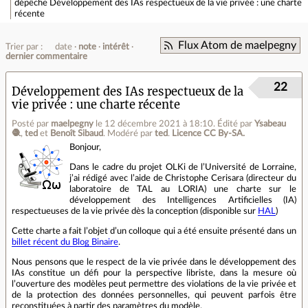
dépêche
Développement des IAs respectueux de la vie privée : une charte
récente
Flux Atom de maelpegny
Trier par :
date
note
intérêt
dernier commentaire
22
Développement des IAs respectueux de la
vie privée : une charte récente
Posté par
maelpegny
le 12 décembre 2021 à 18:10
.
Édité par
Ysabeau
🧶
,
ted
et
Benoît Sibaud
.
Modéré par
ted
.
Licence CC By‑SA.
Bonjour,
Dans le cadre du projet OLKi de l’Université de Lorraine,
j’ai rédigé avec l’aide de Christophe Cerisara (directeur du
laboratoire de TAL au LORIA) une charte sur le
développement des Intelligences Artificielles (IA)
respectueuses de la vie privée dès la conception (disponible sur
HAL
)
Cette charte a fait l’objet d’un colloque qui a été ensuite présenté dans un
billet récent du Blog Binaire
.
Nous pensons que le respect de la vie privée dans le développement des
IAs constitue un défi pour la perspective libriste, dans la mesure où
l’ouverture des modèles peut permettre des violations de la vie privée et
de la protection des données personnelles, qui peuvent parfois être
reconstituées à partir des paramètres du modèle.