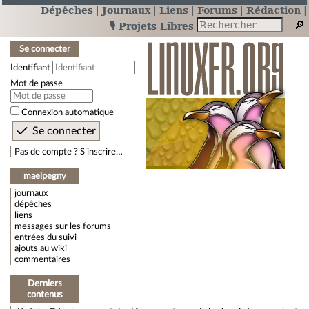
Dépêches
Journaux
Liens
Forums
Rédaction
🎙️ Projets Libres
Se connecter
Identifiant
Mot de passe
Connexion automatique
Pas de compte ? S’inscrire…
maelpegny
journaux
dépêches
liens
messages sur les forums
entrées du suivi
ajouts au wiki
commentaires
Derniers
contenus