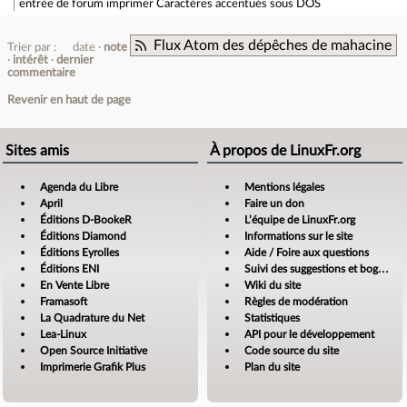
entrée de forum
imprimer Caractères accentués sous DOS
Flux Atom des dépêches de mahacine
Trier par :
date
note
intérêt
dernier
commentaire
Revenir en haut de page
Sites amis
À propos de LinuxFr.org
Agenda du Libre
Mentions légales
April
Faire un don
Éditions D-BookeR
L’équipe de LinuxFr.org
Éditions Diamond
Informations sur le site
Éditions Eyrolles
Aide / Foire aux questions
Éditions ENI
Suivi des suggestions et bogues
En Vente Libre
Wiki du site
Framasoft
Règles de modération
La Quadrature du Net
Statistiques
Lea-Linux
API pour le développement
Open Source Initiative
Code source du site
Imprimerie Grafik Plus
Plan du site