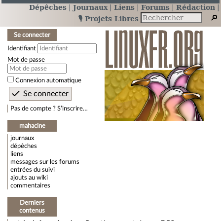
Dépêches
Journaux
Liens
Forums
Rédaction
🎙️ Projets Libres
Se connecter
Identifiant
Mot de passe
Connexion automatique
Pas de compte ? S’inscrire…
mahacine
journaux
dépêches
liens
messages sur les forums
entrées du suivi
ajouts au wiki
commentaires
Derniers
contenus