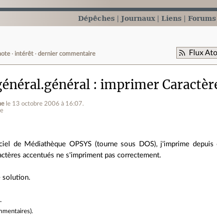
Dépêches
Journaux
Liens
Forums
Flux At
note
intérêt
dernier commentaire
énéral.général
imprimer Caractèr
ne
le 13 octobre 2006 à 16:07
.
ne
ogiciel de Médiathèque OPSYS (tourne sous DOS), j'imprime depuis
actères accentués ne s'impriment pas correctement.
 solution.
.
mmentaires
).