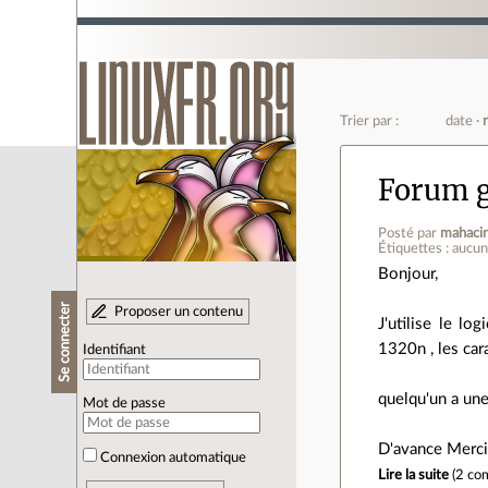
Trier par :
date
Forum g
Posté par
mahaci
Étiquettes : aucu
Bonjour,
Se connecter
Proposer un contenu
J'utilise le l
1320n , les car
Identifiant
quelqu'un a une
Mot de passe
D'avance Merci
Connexion automatique
Lire la suite
(
2 co