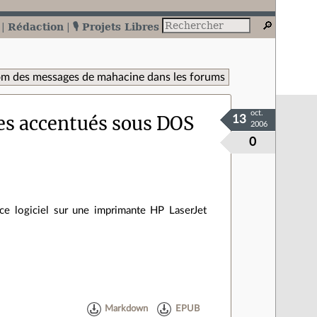
Rédaction
🎙️ Projets Libres
om des messages de mahacine dans les forums
oct.
es accentués sous DOS
13
2006
0
 ce logiciel sur une imprimante HP LaserJet
Markdown
EPUB