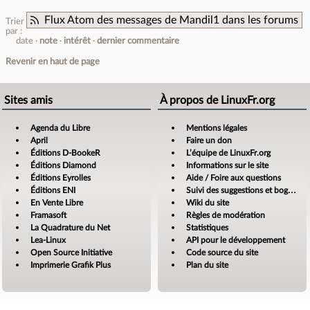
Flux Atom des messages de Mandil1 dans les forums
Trier
par :
date
note
intérêt
dernier commentaire
Revenir en haut de page
Sites amis
À propos de LinuxFr.org
Agenda du Libre
Mentions légales
April
Faire un don
Éditions D-BookeR
L’équipe de LinuxFr.org
Éditions Diamond
Informations sur le site
Éditions Eyrolles
Aide / Foire aux questions
Éditions ENI
Suivi des suggestions et bogues
En Vente Libre
Wiki du site
Framasoft
Règles de modération
La Quadrature du Net
Statistiques
Lea-Linux
API pour le développement
Open Source Initiative
Code source du site
Imprimerie Grafik Plus
Plan du site