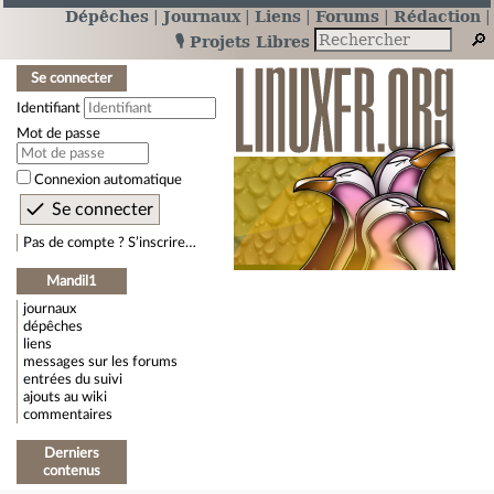
Dépêches
Journaux
Liens
Forums
Rédaction
🎙️ Projets Libres
Se connecter
Identifiant
Mot de passe
Connexion automatique
Pas de compte ? S’inscrire…
Mandil1
journaux
dépêches
liens
messages sur les forums
entrées du suivi
ajouts au wiki
commentaires
Derniers
contenus