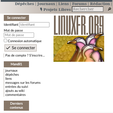
Dépêches
Journaux
Liens
Forums
Rédaction
🎙️ Projets Libres
Se connecter
Identifiant
Mot de passe
Connexion automatique
Pas de compte ? S’inscrire…
Mandil1
journaux
dépêches
liens
messages sur les forums
entrées du suivi
ajouts au wiki
commentaires
Derniers
contenus