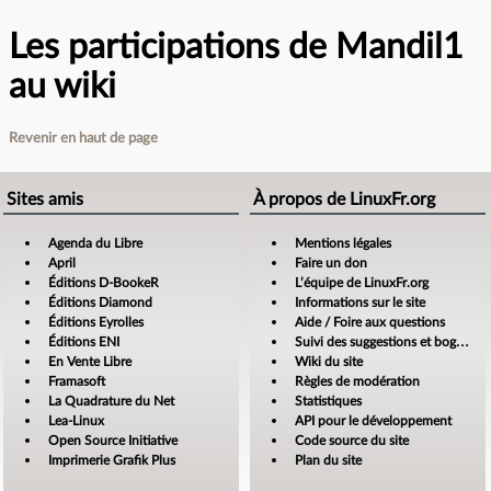
Les participations de Mandil1
au wiki
Revenir en haut de page
Sites amis
À propos de LinuxFr.org
Agenda du Libre
Mentions légales
April
Faire un don
Éditions D-BookeR
L’équipe de LinuxFr.org
Éditions Diamond
Informations sur le site
Éditions Eyrolles
Aide / Foire aux questions
Éditions ENI
Suivi des suggestions et bogues
En Vente Libre
Wiki du site
Framasoft
Règles de modération
La Quadrature du Net
Statistiques
Lea-Linux
API pour le développement
Open Source Initiative
Code source du site
Imprimerie Grafik Plus
Plan du site