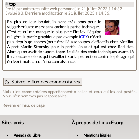
#
top
Posté par
antistress
(
site web personnel
)
le 21 juillet 2023 à 14:32
.
Évalué à
3
.
Dernière modification le 21 juillet 2023 à 14:36.
En plus de leur boulot, ils sont très bons pour le
vulgariser juste assez sans cacher la partie technique.
C'est ce qui me manque le plus avec Firefox, l'équipe
qui gère la partie graphique par exemple (
GFX
) n'écrit
plus depuis qq années (peut être lié aux coupes d'effectifs chez Mozilla).
À part Martin Stransky pour la partie Linux et qui est chez Red Hat.
Alors qu'on avait de supers topos fouillés des choix techniques avant. Là
il y a encore celleux qui travaillent sur la protection contre le pistage qui
écrivent mais c tout à ma connaissance.
Suivre le flux des commentaires
Note :
les commentaires appartiennent à celles et ceux qui les ont postés.
Nous n’en sommes pas responsables.
Revenir en haut de page
Sites amis
À propos de LinuxFr.org
Agenda du Libre
Mentions légales