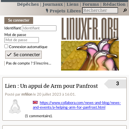
Dépêches
Journaux
Liens
Forums
Rédaction
🎙️ Projets Libres
Se connecter
Identifiant
Mot de passe
Connexion automatique
Pas de compte ? S’inscrire…
3
Lien
Un appui de Arm pour Panfrost
Posté par
mfilion
le 20 juillet 2023 à 16:01
.
https://www.collabora.com/news-and-blog/news-
and-events/a-helping-arm-for-panfrost.html
(
1 commentaire
).