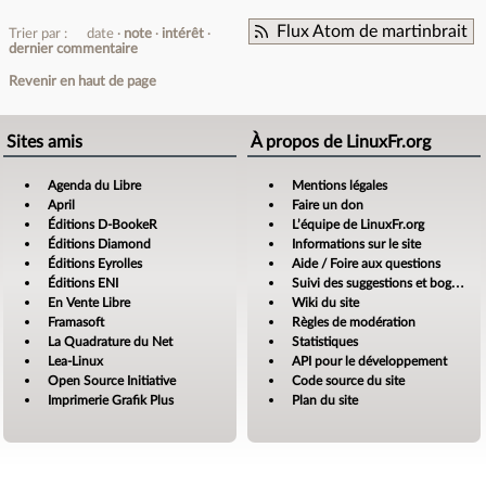
Flux Atom de martinbrait
Trier par :
date
note
intérêt
dernier commentaire
Revenir en haut de page
Sites amis
À propos de LinuxFr.org
Agenda du Libre
Mentions légales
April
Faire un don
Éditions D-BookeR
L’équipe de LinuxFr.org
Éditions Diamond
Informations sur le site
Éditions Eyrolles
Aide / Foire aux questions
Éditions ENI
Suivi des suggestions et bogues
En Vente Libre
Wiki du site
Framasoft
Règles de modération
La Quadrature du Net
Statistiques
Lea-Linux
API pour le développement
Open Source Initiative
Code source du site
Imprimerie Grafik Plus
Plan du site