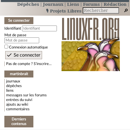
Dépêches
Journaux
Liens
Forums
Rédaction
🎙️ Projets Libres
Se connecter
Identifiant
Mot de passe
Connexion automatique
Pas de compte ? S’inscrire…
martinbrait
journaux
dépêches
liens
messages sur les forums
entrées du suivi
ajouts au wiki
commentaires
Derniers
contenus