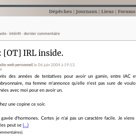
Dépêches
Journaux
Liens
Forums
note
intérêt
dernier commentaire
[OT] IRL inside.
site web personnel
)
le 06 juin 2004 à 19:13
.
ne
rès des années de tentatives pour avoir un gamin, entre IAC et 
bryonnaire, ma femme m'annonce qu'elle n'est pas sure de vouloi
nées avec moi pour en avoir un.
chez une copine ce soir.
t gavée d'hormones. Certes je n'ai pas un caractère facile. Je vie
ées peut se
(…)
ommentaires
).