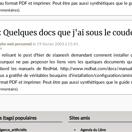
au format PDF et imprimer. Peut être pas aussi synthétiques que le gu
mmentaires
).
Quelques docs que j'ai sous le coud
site web personnel
)
le 19 février 2003 à 15:45
.
ne
 relisant le post d'hier de slaanesh demandant comment installer d
ourquoi ne pas proposer les liens vers les quelques documents que
abord les manuels de RedHat. http://www.redhat.com/docs/manuals
us a gratifié de véritables bouquins d'installation/configuration/amini
rmat PDF et imprimer. Peut être pas aussi synthétiques que le guide d
mmentaire
).
e
s (tags) populaires
Sites amis
ligence_artificielle
Agenda du Libre