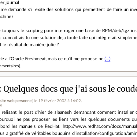
er journal
 me demande s'il exite des solutions qui permettent de faire un inven
chine?
te toujours le scripting pour interroger une base de RPM/deb/tgz in
s connaitrais tu une solution deja toute faite qui intégrerait simplem
it le résultat de manière jolie ?
de a l'Oracle Freshmeat, mais ce qu'il me propose ne
(…)
mmentaires
).
Quelques docs que j'ai sous le coud
site web personnel
)
le 19 février 2003 à 16:02
.
ne
 relisant le post d'hier de slaanesh demandant comment installer d
ourquoi ne pas proposer les liens vers les quelques documents que
abord les manuels de RedHat. http://www.redhat.com/docs/manuals
us a gratifié de véritables bouquins d'installation/configuration/amini