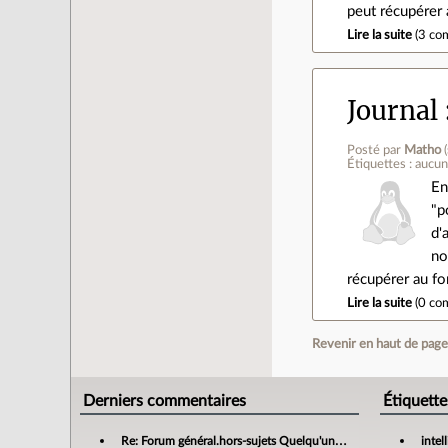
peut récupérer 
Lire la suite
(
3 co
Journal
Posté par
Matho
(
Étiquettes : aucu
En
"p
d'
no
récupérer au fo
Lire la suite
(
0 co
Revenir en haut de pag
Derniers commentaires
Étiquette
Re: Forum général.hors-sujets Quelqu'un a déjà confié sa compta à un cabinet d'expertise comptable en ligne ?
intel