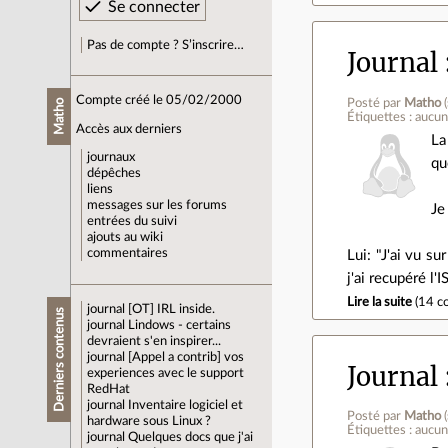
Pas de compte ? S’inscrire…
Journal
Compte créé le 05/02/2000
Posté par
Matho
(
Matho
Étiquettes : aucu
Accès aux derniers
La
journaux
qu
dépêches
liens
messages sur les forums
Je
entrées du suivi
ajouts au wiki
commentaires
Lui: "J'ai vu s
j'ai recupéré l'I
Lire la suite
(
14 c
journal
[OT] IRL inside.
Derniers contenus
journal
Lindows - certains
devraient s'en inspirer...
journal
[Appel a contrib] vos
Journal
experiences avec le support
RedHat
journal
Inventaire logiciel et
Posté par
Matho
(
hardware sous Linux ?
Étiquettes : aucu
journal
Quelques docs que j'ai