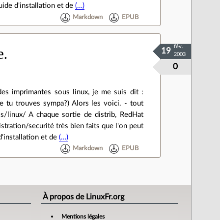
ide d'installation et de
(…)
Markdown
EPUB
fév.
e.
19
2003
0
es imprimantes sous linux, je me suis dit :
 tu trouves sympa?) Alors les voici. - tout
/linux/ A chaque sortie de distrib, RedHat
stration/securité très bien faits que l'on peut
'installation et de
(…)
Markdown
EPUB
À propos de LinuxFr.org
Mentions légales