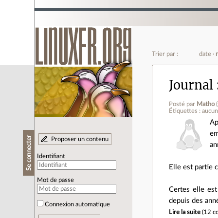
Trier par :
date
Journal
Posté par
Matho
(
Étiquettes : aucu
Ap
em
Se connecter
Proposer un contenu
an
Identifiant
Elle est partie 
Mot de passe
Certes elle es
depuis des ann
Connexion automatique
Lire la suite
(
12 c