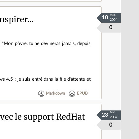
mar.
nspirer...
10
2004
0
 "Mon pôvre, tu ne devineras jamais, depuis
 4.5 : je suis entré dans la file d'attente et
Markdown
EPUB
fév.
avec le support RedHat
23
2004
0