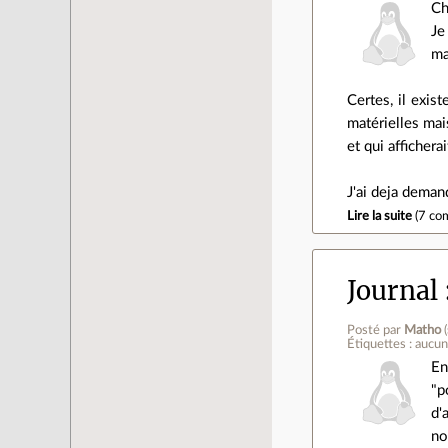
Ch
Je
ma
Certes, il exis
matérielles mai
et qui affichera
J'ai deja deman
Lire la suite
(
7 co
Journal
Posté par
Matho
(
Étiquettes : aucu
En
"p
d'
no