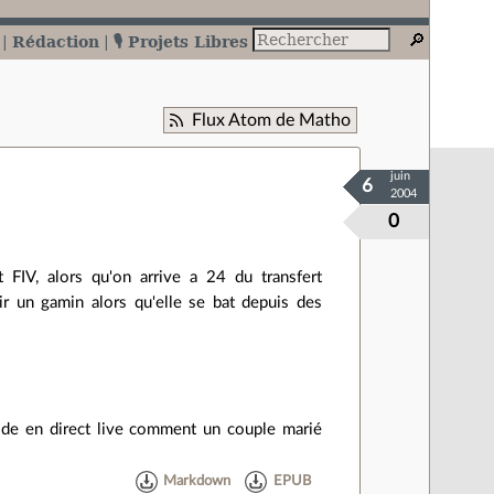
Rédaction
🎙️ Projets Libres
Flux Atom de Matho
juin
6
2004
0
FIV, alors qu'on arrive a 24 du transfert
r un gamin alors qu'elle se bat depuis des
ns de en direct live comment un couple marié
Markdown
EPUB