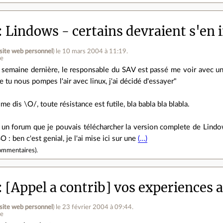
Lindows - certains devraient s'en i
site web personnel
)
le 10 mars 2004 à 11:19
.
ne
 semaine dernière, le responsable du SAV est passé me voir avec un
e tu nous pompes l'air avec linux, j'ai décidé d'essayer"
 me dis \O/, toute résistance est futile, bla babla bla blabla.
ur un forum que je pouvais télécharcher la version complete de Lindows
SO : ben c'est genial, je l'ai mise ici sur une
(…)
ommentaires
).
[Appel a contrib] vos experiences 
site web personnel
)
le 23 février 2004 à 09:44
.
ne