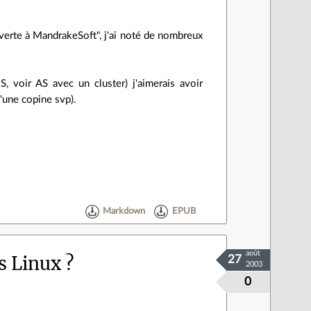
ouverte à MandrakeSoft", j'ai noté de nombreux
voir AS avec un cluster) j'aimerais avoir
d'une copine svp).
Markdown
EPUB
août
s Linux ?
27
2003
0