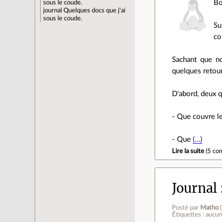
Bo
sous le coude.
journal
Quelques docs que j'ai
sous le coude.
Su
co
Sachant que no
quelques retour
D'abord, deux q
- Que couvre l
- Que
(…)
Lire la suite
(
5 co
Journal
Posté par
Matho
(
Étiquettes : aucu