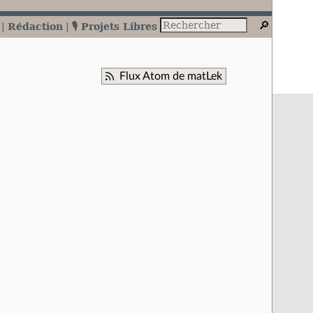
Rédaction
🎙️ Projets Libres
Flux Atom de matLek