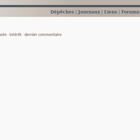
Dépêches
Journaux
Liens
Forums
note
intérêt
dernier commentaire
e